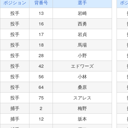
ポジション
背番号
選手
ポ
投手
13
岩崎
投手
16
西勇
投手
17
岩貞
投手
18
馬場
投手
28
小野
投手
42
エドワーズ
投手
56
小林
投手
64
桑原
投手
75
スアレス
捕手
2
梅野
捕手
12
坂本