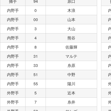
捕手
94
原口
内野手
0
木浪
内野手
00
山本
内野手
3
大山
内野手
4
熊谷
内野手
8
佐藤輝
内野手
31
マルテ
内野手
33
糸原
内野手
51
中野
内野手
55
陽川
外野手
5
近本
外野手
7
糸井