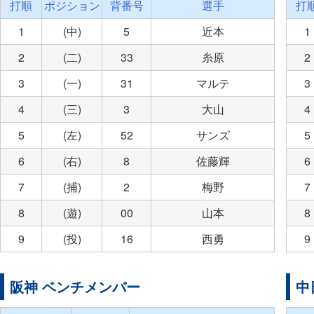
打順
ポジション
背番号
選手
打
1
(中)
5
近本
1
2
(二)
33
糸原
2
3
(一)
31
マルテ
3
4
(三)
3
大山
4
5
(左)
52
サンズ
5
6
(右)
8
佐藤輝
6
7
(捕)
2
梅野
7
8
(遊)
00
山本
8
9
(投)
16
西勇
9
阪神 ベンチメンバー
中