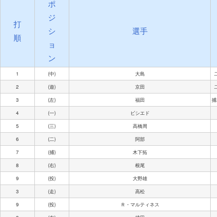
ポ
ジ
打
シ
選手
順
ョ
ン
1
(中)
大島
2
(遊)
京田
3
(左)
福田
捕
4
(一)
ビシエド
5
(三)
高橋周
6
(二)
阿部
7
(捕)
木下拓
8
(右)
根尾
9
(投)
大野雄
3
(走)
高松
9
(投)
Ｒ・マルティネス