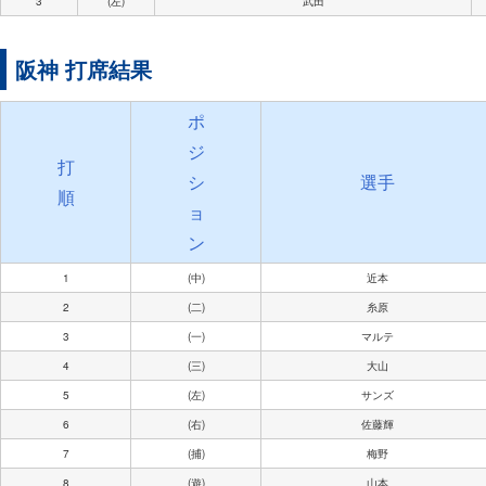
3
(左)
武田
阪神 打席結果
ポ
ジ
打
シ
選手
順
ョ
ン
1
(中)
近本
2
(二)
糸原
3
(一)
マルテ
4
(三)
大山
5
(左)
サンズ
6
(右)
佐藤輝
7
(捕)
梅野
8
(遊)
山本