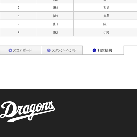
9
(投)
西勇
4
(走)
熊谷
9
(打)
陽川
9
(投)
小野