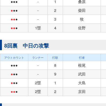
●●●
-
1
桑原
●
●●
-
2
柴田
●●
●
-
3
牧
●●
●
1塁
4
佐野
8回裏 中日の攻撃
アウトカウント
ランナー
打順
打者
●●●
-
8
根尾
●
●●
-
9
武田
●
●●
2塁
1
大島
●●
●
2塁
2
京田