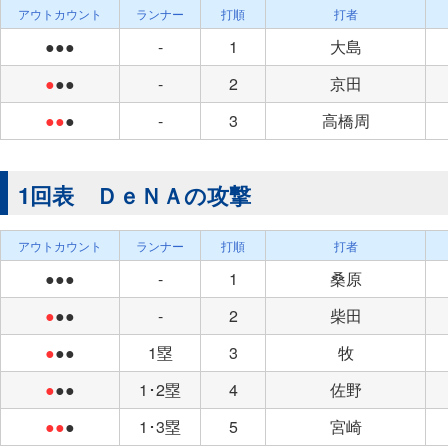
アウトカウント
ランナー
打順
打者
●●●
-
1
大島
●
●●
-
2
京田
●●
●
-
3
高橋周
1回表 ＤｅＮＡの攻撃
アウトカウント
ランナー
打順
打者
●●●
-
1
桑原
●
●●
-
2
柴田
●
●●
1塁
3
牧
●
●●
1･2塁
4
佐野
●●
●
1･3塁
5
宮崎