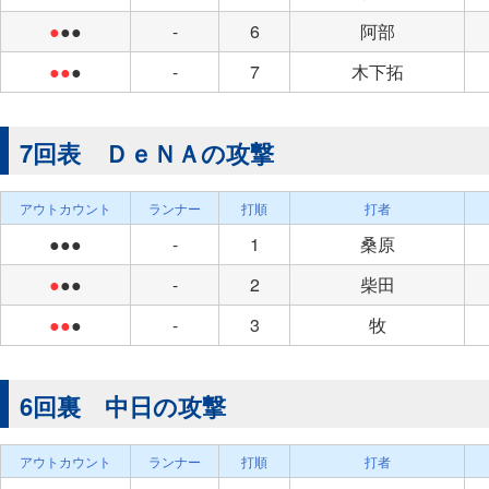
●
●●
-
6
阿部
●●
●
-
7
木下拓
7回表 ＤｅＮＡの攻撃
アウトカウント
ランナー
打順
打者
●●●
-
1
桑原
●
●●
-
2
柴田
●●
●
-
3
牧
6回裏 中日の攻撃
アウトカウント
ランナー
打順
打者