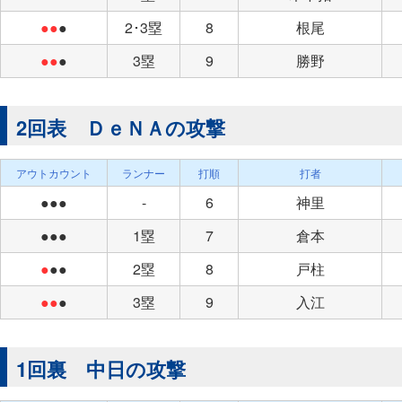
●●
●
2･3塁
8
根尾
●●
●
3塁
9
勝野
2回表 ＤｅＮＡの攻撃
アウトカウント
ランナー
打順
打者
●●●
-
6
神里
●●●
1塁
7
倉本
●
●●
2塁
8
戸柱
●●
●
3塁
9
入江
1回裏 中日の攻撃