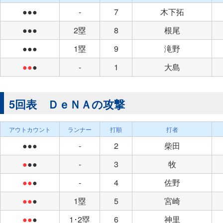
●●●
-
7
木下拓
●●●
2塁
8
根尾
●●●
1塁
9
滝野
●●
●
-
1
大島
5回表 ＤｅＮＡの攻撃
アウトカウント
ランナー
打順
打者
●●●
-
2
柴田
●
●●
-
3
牧
●●
●
-
4
佐野
●●
●
1塁
5
宮崎
●●
●
1･2塁
6
神里