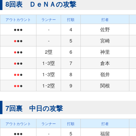
8回表 ＤｅＮＡの攻撃
アウトカウント
ランナー
打順
打者
●●●
-
4
佐野
●
●●
-
5
宮崎
●
●●
2塁
6
神里
●
●●
1･3塁
7
倉本
●●
●
1･3塁
8
嶺井
●●
●
1･2塁
9
関根
7回裏 中日の攻撃
アウトカウント
ランナー
打順
打者
●●●
-
5
福留