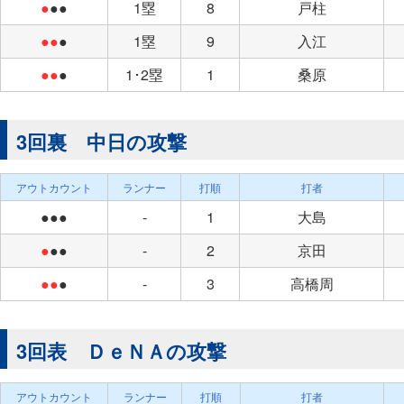
●
●●
1塁
8
戸柱
●●
●
1塁
9
入江
●●
●
1･2塁
1
桑原
3回裏 中日の攻撃
アウトカウント
ランナー
打順
打者
●●●
-
1
大島
●
●●
-
2
京田
●●
●
-
3
高橋周
3回表 ＤｅＮＡの攻撃
アウトカウント
ランナー
打順
打者