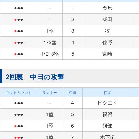
●●●
-
1
桑原
●
●●
-
2
柴田
●
●●
1塁
3
牧
●
●●
1･2塁
4
佐野
●
●●
1･2･3塁
5
宮崎
2回裏 中日の攻撃
アウトカウント
ランナー
打順
打者
●●●
-
4
ビシエド
●●●
1塁
5
福留
●
●●
1塁
6
阿部
●●
●
1塁
7
木下拓