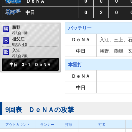
ＤｅＮＡ
0
0
0
中日
0
2
0
勝野
バッテリー
2試合 1勝
祖父江
ＤｅＮＡ
入江、三上、
6試合 4Ｓ
入江
中日
勝野、藤嶋、
2試合 2敗
本塁打
中日 3 - 1 ＤｅＮＡ
ＤｅＮＡ
中日
9回表 ＤｅＮＡの攻撃
アウトカウント
ランナー
打順
打者