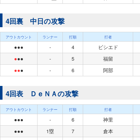
4回裏 中日の攻撃
アウトカウント
ランナー
打順
打者
●●●
-
4
ビシエド
●
●●
-
5
福留
●●
●
-
6
阿部
4回表 ＤｅＮＡの攻撃
アウトカウント
ランナー
打順
打者
●●●
-
6
神里
●●●
1塁
7
倉本