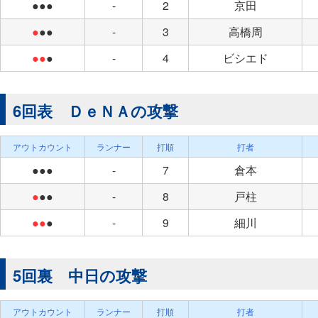
●●●
-
2
京田
●
●●
-
3
高橋周
●●
●
-
4
ビシエド
6回表 ＤｅＮＡの攻撃
アウトカウント
ランナー
打順
打者
●●●
-
7
倉本
●
●●
-
8
戸柱
●●
●
-
9
細川
5回裏 中日の攻撃
アウトカウント
ランナー
打順
打者