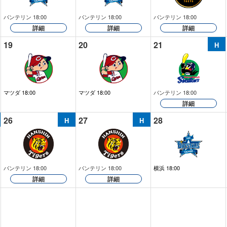
バンテリン 18:00
バンテリン 18:00
バンテリン 18:00
詳細
詳細
詳細
19
20
21
マツダ 18:00
マツダ 18:00
バンテリン 18:00
詳細
26
27
28
バンテリン 18:00
バンテリン 18:00
横浜 18:00
詳細
詳細