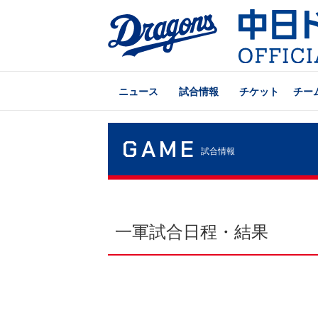
ニュース
試合情報
チケット
チー
GAME
試合情報
一軍試合日程・結果