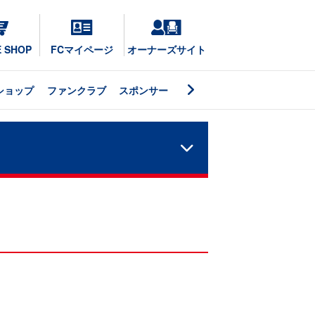
E SHOP
FCマイページ
オーナーズサイト
ショップ
ファンクラブ
スポンサー