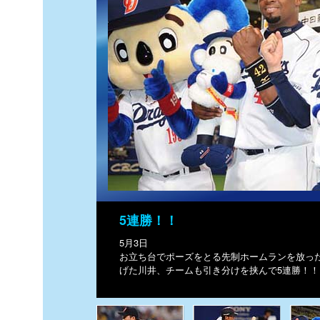
5連勝！！
5月3日
お立ち台でポーズをとる先制ホームランを放っ
げた川井、チームも引き分けを挟んで5連勝！！