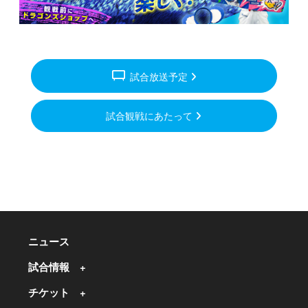
tv_gen
試合放送予定
試合観戦にあたって
ニュース
試合情報
チケット