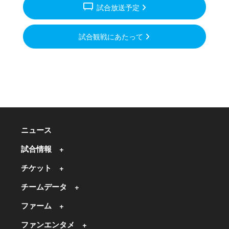
tv_gen
試合放送予定
試合観戦にあたって
ニュース
試合情報
チケット
チームデータ
ファーム
ファンエンタメ