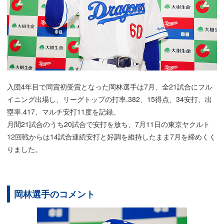
入団4年目で同賞初受賞となった岡林選手は7月、全21試合にフル
イニング出場し、リーグトップの打率.382、15得点、34安打、出
塁率.417、マルチ安打11度を記録。
月間21試合のうち20試合で安打を放ち、7月11日の東京ヤクルト
12回戦からは14試合連続安打と好調を維持したまま7月を締めくく
りました。
岡林選手のコメント