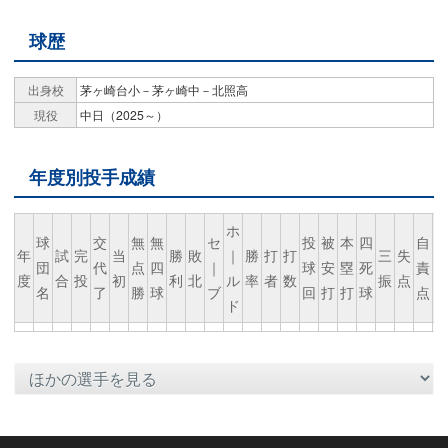
球歴
出身校
茅ヶ崎台小－茅ヶ崎中－北照高
現役
中日（2025～）
年度別投手成績
ホ
球
交
無
無
セ
投
被
本
四
自
年
試
完
当
勝
敗
｜
勝
打
打
三
失
団
代
点
四
｜
球
安
塁
死
責
度
合
投
初
利
北
ル
率
者
数
振
点
名
了
勝
球
ブ
回
打
打
球
点
ド