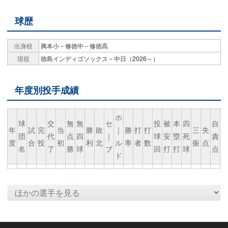
球歴
出身校
興本小－修徳中－修徳高
現役
徳島インディゴソックス－中日（2026～）
年度別投手成績
ホ
球
交
無
無
セ
投
被
本
四
自
年
試
完
当
勝
敗
｜
勝
打
打
三
失
団
代
点
四
｜
球
安
塁
死
責
度
合
投
初
利
北
ル
率
者
数
振
点
名
了
勝
球
ブ
回
打
打
球
点
ド