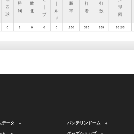
勝
敗
｜
勝
打
打
四
｜
球
利
北
ル
率
者
数
球
ブ
回
ド
0
2
6
0
0
.250
395
359
96 2/3
ムデータ
バンテリンドーム
ーム
グッズショップ