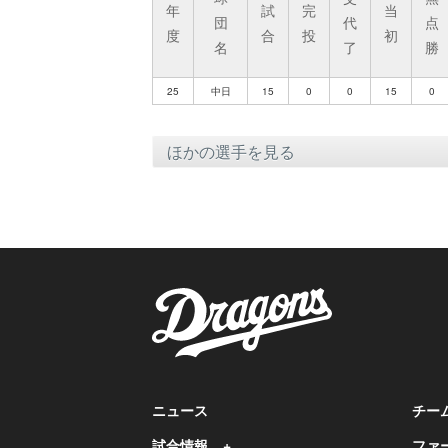
年
試
完
当
団
代
点
度
合
投
初
名
了
勝
25
中日
15
0
0
15
0
ニュース
チー
試合情報
ファ