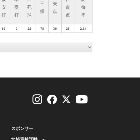
三
失
安
塁
死
責
御
振
点
打
打
球
点
率
86
9
22
78
36
28
2.61
スポンサー
地域貢献活動