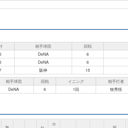
付
相手球団
回戦
5
DeNA
6
5
DeNA
6
7
阪神
15
相手球団
回戦
イニング
相手打者
DeNA
6
1回
牧秀悟
ホ
無
セ
投