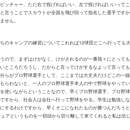
るピッチャー、ただ右で投げればいい、左で投げればいいって
と言うことでスカウトが全国を飛び回って指名した選手ですか
ません。
を
ちのキャンプの練習についてこれれば12球団どこへ行っても
うので、まずはけがなく、けがされるのが一番我々にとっても
いところだろうし、だからと言ってけがするなよって言っても
分らがプロ野球選手として、ここまでは大丈夫だけどこの一線
もらわないと、一人のプロ野球選手本人の中で野球をやってい
を使いながらということなので、早くプロ野球選手、プロ野球
ですから、社会人は会社へ行って野球をやる。学生は勉強しな
にするわけですから、早くそこになれたものが勝つんだろうと
チュアというものを一切頭から切り離して来てくれると私は信