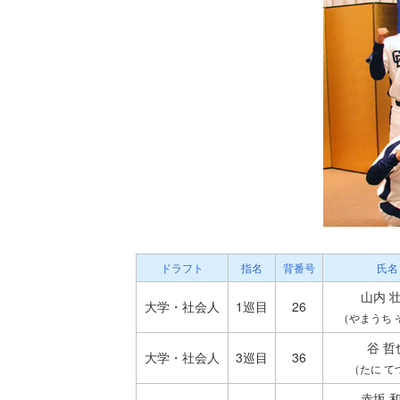
ドラフト
指名
背番号
氏名
山内 
大学・社会人
1巡目
26
（やまうち 
谷 哲
大学・社会人
3巡目
36
（たに て
赤坂 