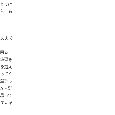
ことでは
ら、右
大丈夫で
困る
練習を
を越え
ってく
選手っ
がら野
思って
じていま