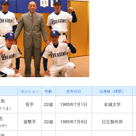
ポジション
年齢
生年月日
出身校（球歴）
壮馬
投手
22歳
1985年7月1日
名城大学
そうま）
也
遊撃手
22歳
1985年7月9日
日立製作所
つや）
和幸