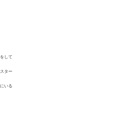
をして
スター
にいる