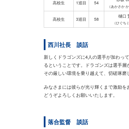
高校生
1巡目
54
（あかさか 
樋口 
高校生
3巡目
58
（ひぐち 
西川社長 談話
新しくドラゴンズに4人の選手が加わっ
るということです。ドラゴンズは選手層
その厳しい環境を乗り越えて、切磋琢磨
みなさまには彼らが光り輝くまで激励を
どうぞよろしくお願いいたします。
落合監督 談話