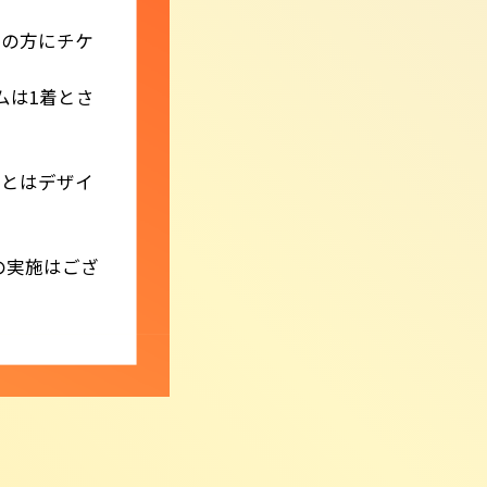
ちの方にチケ
ムは1着とさ
ムとはデザイ
の実施はござ