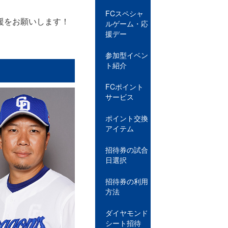
FCスペシャ
援をお願いします！
ルゲーム・応
援デー
参加型イベン
ト紹介
FCポイント
サービス
ポイント交換
アイテム
招待券の試合
日選択
招待券の利用
方法
ダイヤモンド
シート招待