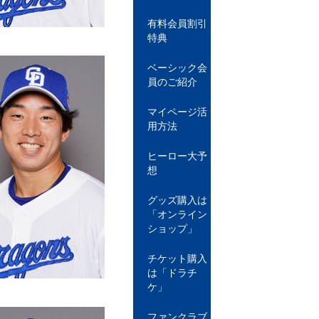
有料会員割引
特典
ベーシック会
員のご紹介
マイページ活
用方法
ヒーロー大予
想
グッズ購入は
「オンライン
ショップ」
チケット購入
は「ドラチ
ケ」
ファンクラブ