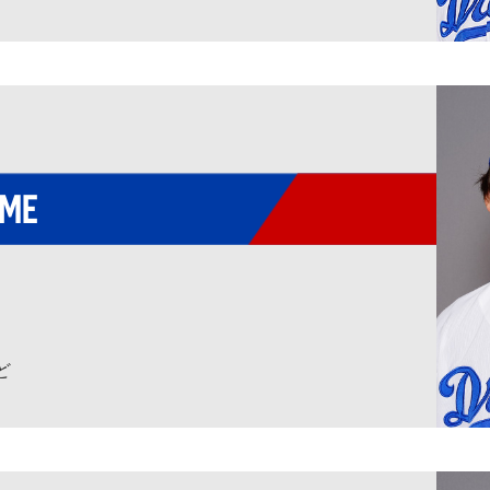
AME
ど