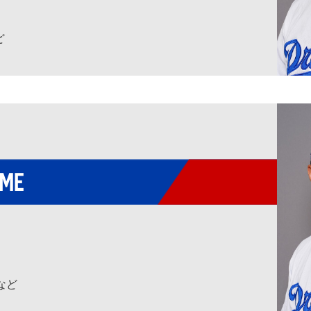
ど
AME
Rなど