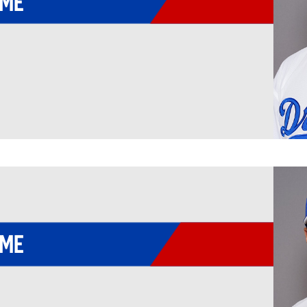
AME
AME