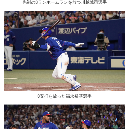
先制の3ランホームランを放つ川越誠司選手
3安打を放った福永裕基選手