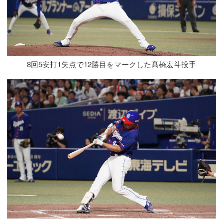
8回5安打1失点で12勝目をマークした髙橋宏斗投手