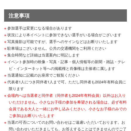
注意事項
参加選手は変更になる場合があります
状況により本イベントに参加できない選手がいる場合がございます
写真撮影は可能ですが、選手へのサインなどはお断りいたします
駐車場はございません。公共の交通機関をご利用ください
集合時間など詳細は当選案内に明記します
イベント参加時の映像・写真・記事・個人情報等の新聞・雑誌・テレ
ビ・インターネット等への掲載権と肖像権は主催者に属します
当選通知に記載のお座席でご観覧ください
代表者1人につき同伴者1人まで可。ただし同伴者も2024年有料会員に
限ります
会場内へは当選者と同伴者（同伴者も2024年有料会員）以外はお入り
いただけません。小さなお子様の参加を希望される場合は、必ず有料
会員である大人と一緒にお申し込みください。小さなお子様のみでの
ご参加はお断りいたします
当選の可否についてのお問い合わせはご遠慮いただいております。お
問い合わせいただきましても、お答えすることはできませんのでご了