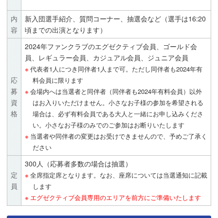
内
新入団選手紹介、質問コーナー、抽選会など（選手は16:20
容
頃までの出演となります）
2024年ファンクラブのエグゼクティブ会員、ゴールド会
員、レギュラー会員、カジュアル会員、ジュニア会員
代表者1人につき同伴者1人まで可。ただし同伴者も2024年有
応
料会員に限ります
募
会場内へは当選者と同伴者（同伴者も2024年有料会員）以外
資
はお入りいただけません。小さなお子様の参加を希望される
格
場合は、必ず有料会員である大人と一緒にお申し込みくださ
い。小さなお子様のみでのご参加はお断りいたします
当選者や同伴者の変更はお受けできませんので、予めご了承く
ださい
300人（応募者多数の場合は抽選）
定
全席指定席となります。なお、座席については当選通知に記載
員
します
エグゼクティブ会員専用のエリアを前方にご準備いたします