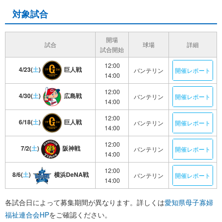
対象試合
開場
試合
球場
詳細
試合開始
12:00
4/23(
土
)
巨人戦
バンテリン
開催レポート
14:00
12:00
4/30(
土
)
広島戦
バンテリン
開催レポート
14:00
12:00
6/18(
土
)
巨人戦
バンテリン
開催レポート
14:00
12:00
7/2(
土
)
阪神戦
バンテリン
開催レポート
14:00
12:00
8/6(
土
)
横浜DeNA戦
バンテリン
開催レポート
14:00
各試合日によって募集期間が異なります。詳しくは
愛知県母子寡婦
福祉連合会HP
をご確認ください。