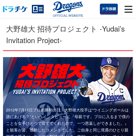
大野雄大 招待プロジェクト -Yudai’s
Invitation Project-
2012年7月11日プロ初勝利の日、大野雄大投手は“ウイニングボールは
誰にあげる？“というインタビューに『母親です。プロに入るまで僕の
ことを女手ひとつで育ててくれたので、一つ恩返しができました。』
と観客が皆、感動したコメントでした。ご自身と同じ境遇のひとり親