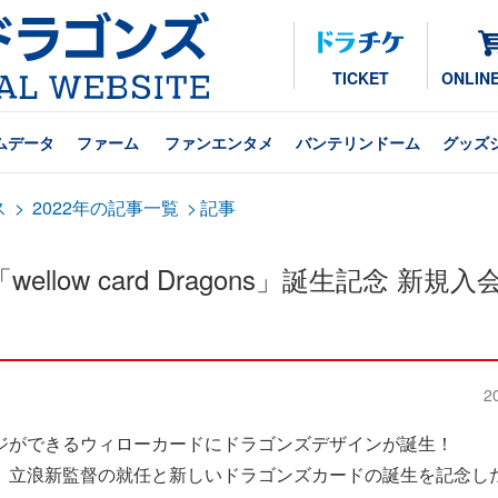
TICKET
ONLIN
ムデータ
ファーム
ファンエンタメ
バンテリンドーム
グッズ
ス
>
2022年の記事一覧
>
記事
low card Dragons」誕生記念 新規入
2
ジができるウィローカードにドラゴンズデザインが誕生！
、立浪新監督の就任と新しいドラゴンズカードの誕生を記念し