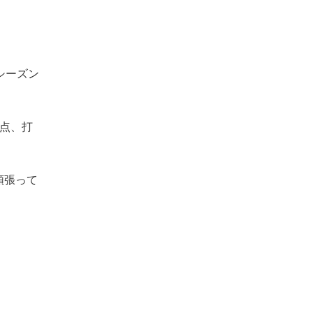
シーズン
点、打
頑張って