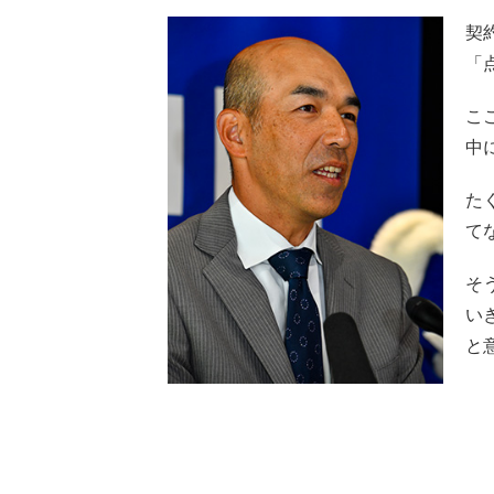
契
「
こ
中
た
て
そ
い
と