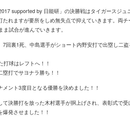
17 supported by 日能研」の決勝戦はタイガースジ
打たれますが要所をしめ無失点で抑えていきます。両チ
のまま試合が進んでいきます。
、7回裏1死、中島選手がショート内野安打で出塁し二盗
た打球はレフトへ！！
二塁打でサヨナラ勝ち！！
ナメント3度目となる優勝を決めました！！
して決勝打を放った木村選手が胴上げされ、表彰式で受
を爆発させました！！