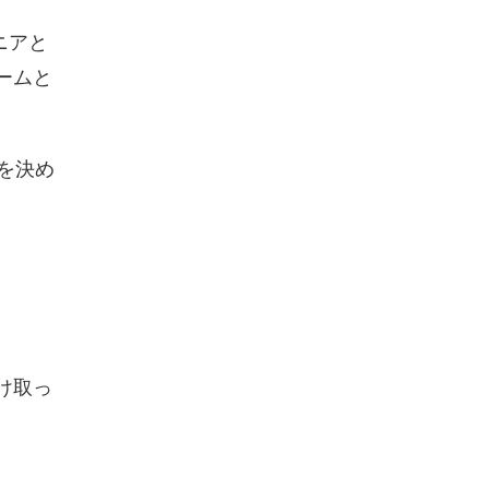
ュニアと
ームと
を決め
け取っ