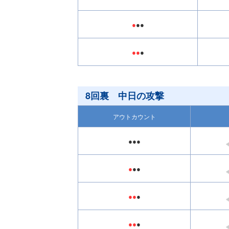
●
●●
●●
●
8回裏 中日の攻撃
アウトカウント
●●●
●
●●
●●
●
●●
●