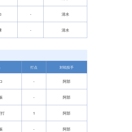
ロ
-
清水
球
-
清水
果
打点
対戦投手
ロ
-
阿部
振
-
阿部
塁打
1
阿部
振
-
阿部