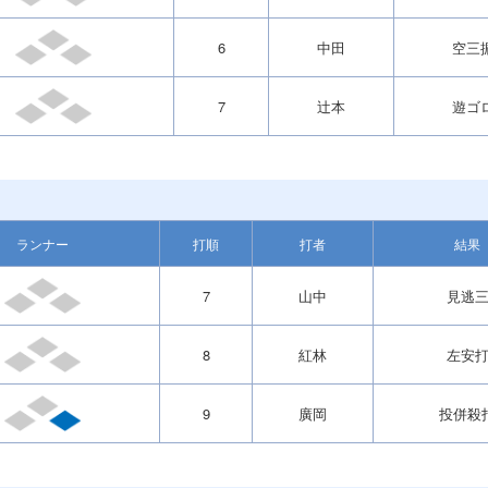
6
中田
空三
7
辻本
遊ゴ
ランナー
打順
打者
結果
7
山中
見逃
8
紅林
左安
9
廣岡
投併殺