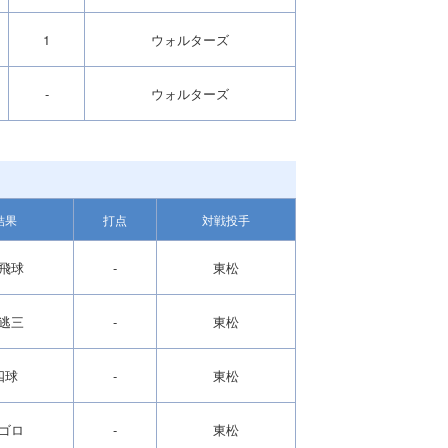
1
ウォルターズ
-
ウォルターズ
結果
打点
対戦投手
飛球
-
東松
逃三
-
東松
四球
-
東松
ゴロ
-
東松