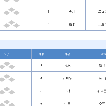
4
香月
二ゴ
5
福永
二直
ランナー
打順
打者
結
3
福永
遊ゴ
4
石川昂
空三
5
上林
右本
6
中田
空三