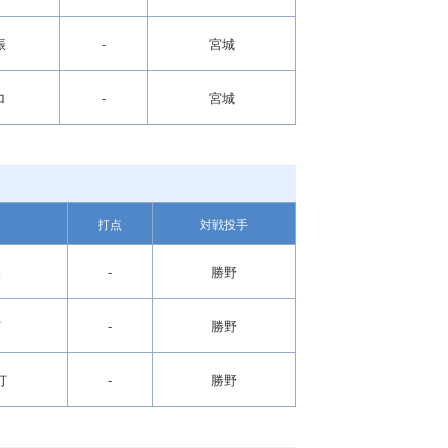
振
-
宮城
ロ
-
宮城
打点
対戦投手
三
-
勝野
打
-
勝野
打
-
勝野