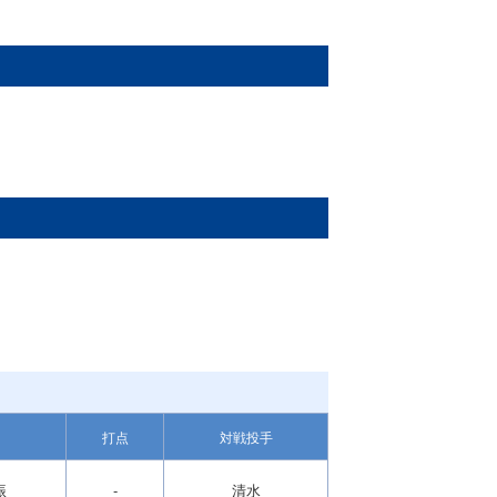
打点
対戦投手
振
-
清水