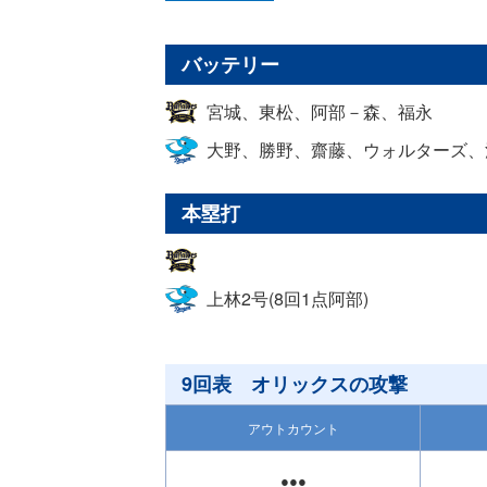
バッテリー
宮城、東松、阿部－森、福永
大野、勝野、齋藤、ウォルターズ、
本塁打
上林2号(8回1点阿部)
9回表 オリックスの攻撃
アウトカウント
●●●