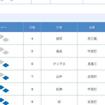
ンナー
打順
打者
結果
4
頓宮
空三振
5
福永
中安打
6
ディアス
見逃三
7
山中
左安打
8
紅林
中安打
9
宗
左安打