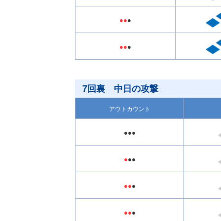
●●
●
●●
●
7回裏 中日の攻撃
アウトカウント
●●●
●
●●
●●
●
●●
●