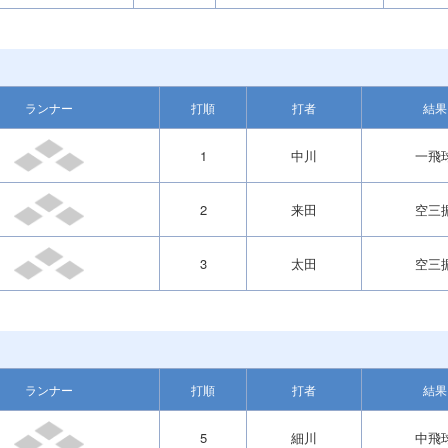
ランナー
打順
打者
結果
1
中川
一飛
2
来田
空三
3
太田
空三
ランナー
打順
打者
結果
5
細川
中飛