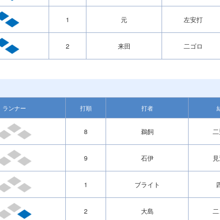
1
元
左安打
2
来田
二ゴロ
ランナー
打順
打者
8
鵜飼
二
9
石伊
見
1
ブライト
2
大島
二