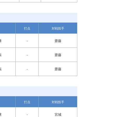
打点
対戦投手
球
-
齋藤
振
-
齋藤
振
-
齋藤
打点
対戦投手
球
-
宮城