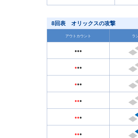
8回表 オリックスの攻撃
アウトカウント
ラ
●●●
●
●●
●
●●
●●
●
●●
●
●●
●