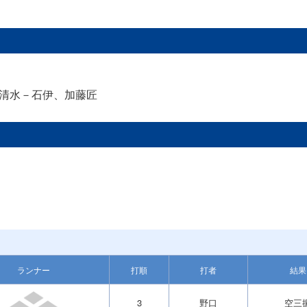
清水－石伊、加藤匠
ランナー
打順
打者
結果
3
野口
空三