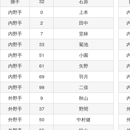
捕手
32
石原
内野手
0
上本
内野手
2
田中
内野手
7
堂林
内野手
33
菊池
内野手
51
小園
内野手
61
矢野
内野手
69
羽月
内野手
99
二俣
外野手
9
秋山
外野手
37
野間
外野手
50
中村健