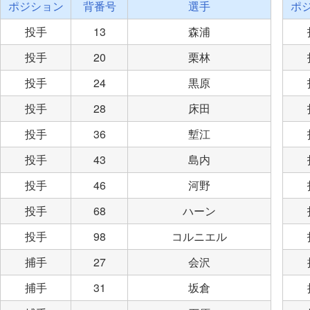
ポジション
背番号
選手
ポ
投手
13
森浦
投手
20
栗林
投手
24
黒原
投手
28
床田
投手
36
塹江
投手
43
島内
投手
46
河野
投手
68
ハーン
投手
98
コルニエル
捕手
27
会沢
捕手
31
坂倉