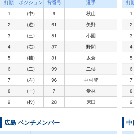
打順
ポジション
背番号
選手
打
1
(中)
9
秋山
1
2
(遊)
61
矢野
2
3
(三)
51
小園
3
4
(右)
37
野間
4
5
(捕)
31
坂倉
5
6
(二)
99
二俣
6
7
(左)
96
中村奨
7
8
(一)
7
堂林
8
9
(投)
28
床田
9
広島 ベンチメンバー
中