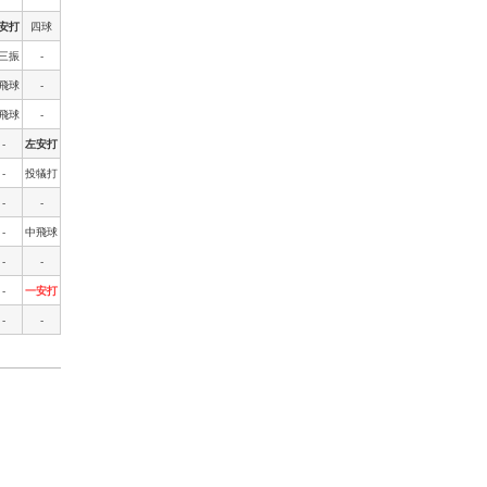
安打
四球
三振
-
飛球
-
飛球
-
-
左安打
-
投犠打
-
-
-
中飛球
-
-
-
一安打
-
-