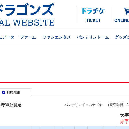
TICKET
ONLIN
ムデータ
ファーム
ファンエンタメ
バンテリンドーム
グッズ
13時30分開始
バンテリンドームナゴヤ （観客動員：36
太字
赤字