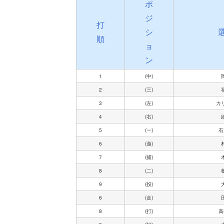
ポ
ジ
打
シ
順
ョ
ン
1
(中)
2
(三)
3
(左)
カ
4
(右)
5
(一)
石
6
(遊)
7
(捕)
8
(二)
9
(投)
6
(走)
8
(打)
高