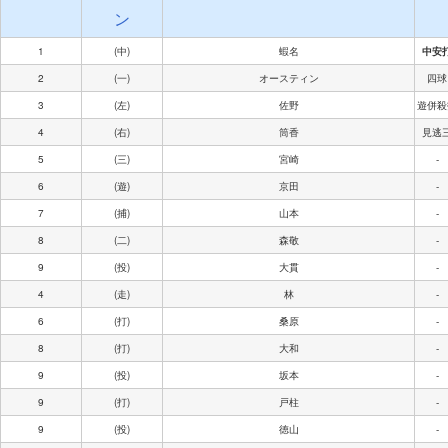
ン
1
(中)
蝦名
中安
2
(一)
オースティン
四球
3
(左)
佐野
遊併殺
4
(右)
筒香
見逃
5
(三)
宮崎
-
6
(遊)
京田
-
7
(捕)
山本
-
8
(二)
森敬
-
9
(投)
大貫
-
4
(走)
林
-
6
(打)
桑原
-
8
(打)
大和
-
9
(投)
坂本
-
9
(打)
戸柱
-
9
(投)
徳山
-