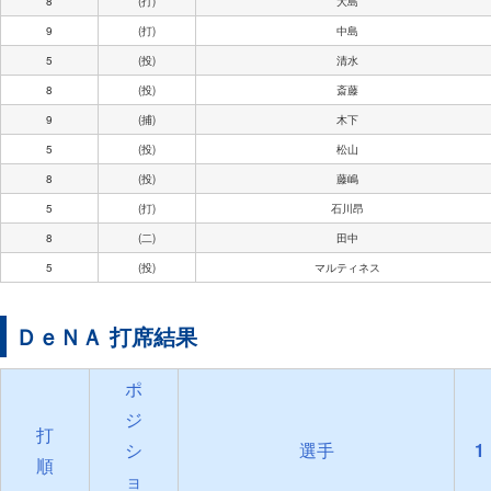
8
(打)
大島
9
(打)
中島
5
(投)
清水
8
(投)
斎藤
9
(捕)
木下
5
(投)
松山
8
(投)
藤嶋
5
(打)
石川昂
8
(二)
田中
5
(投)
マルティネス
ＤｅＮＡ 打席結果
ポ
ジ
打
シ
選手
1
順
ョ