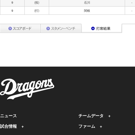
9
(投)
石川
-
9
(打)
関根
-
ニュース
チームデータ
試合情報
ファーム