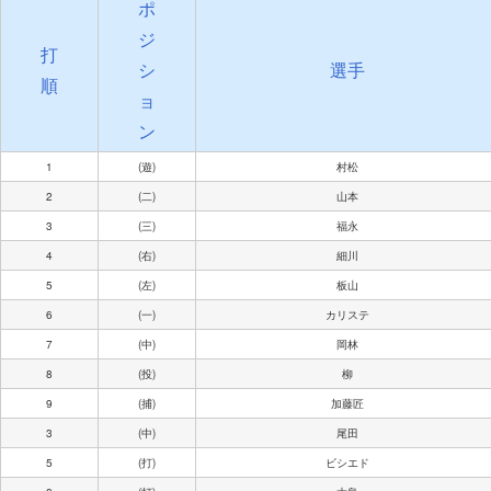
ポ
ジ
打
シ
選手
順
ョ
ン
1
(遊)
村松
2
(二)
山本
3
(三)
福永
4
(右)
細川
5
(左)
板山
6
(一)
カリステ
7
(中)
岡林
8
(投)
柳
9
(捕)
加藤匠
3
(中)
尾田
5
(打)
ビシエド