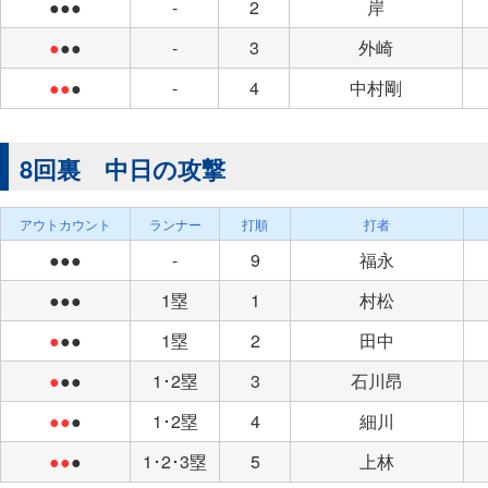
●●●
-
2
岸
●
●●
-
3
外崎
●●
●
-
4
中村剛
8回裏 中日の攻撃
アウトカウント
ランナー
打順
打者
●●●
-
9
福永
●●●
1塁
1
村松
●
●●
1塁
2
田中
●
●●
1･2塁
3
石川昂
●●
●
1･2塁
4
細川
●●
●
1･2･3塁
5
上林