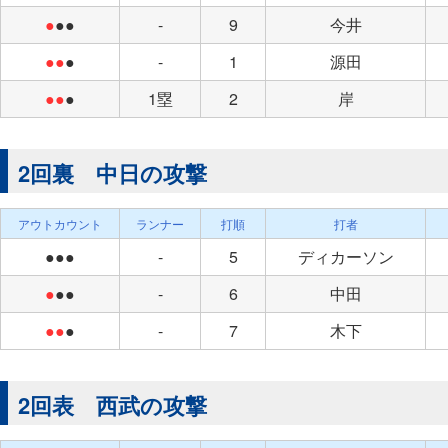
●
●●
-
9
今井
●●
●
-
1
源田
●●
●
1塁
2
岸
2回裏 中日の攻撃
アウトカウント
ランナー
打順
打者
●●●
-
5
ディカーソン
●
●●
-
6
中田
●●
●
-
7
木下
2回表 西武の攻撃