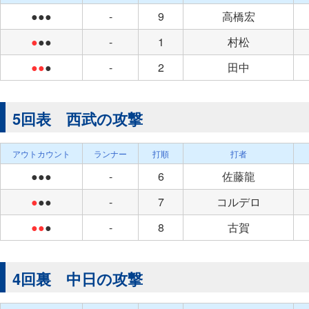
●●●
-
9
高橋宏
●
●●
-
1
村松
●●
●
-
2
田中
5回表 西武の攻撃
アウトカウント
ランナー
打順
打者
●●●
-
6
佐藤龍
●
●●
-
7
コルデロ
●●
●
-
8
古賀
4回裏 中日の攻撃