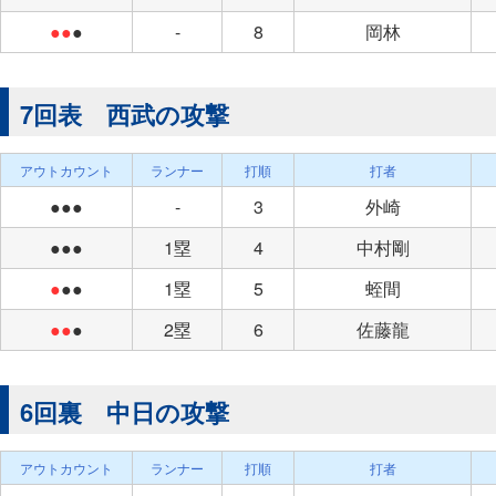
●●
●
-
8
岡林
7回表 西武の攻撃
アウトカウント
ランナー
打順
打者
●●●
-
3
外崎
●●●
1塁
4
中村剛
●
●●
1塁
5
蛭間
●●
●
2塁
6
佐藤龍
6回裏 中日の攻撃
アウトカウント
ランナー
打順
打者