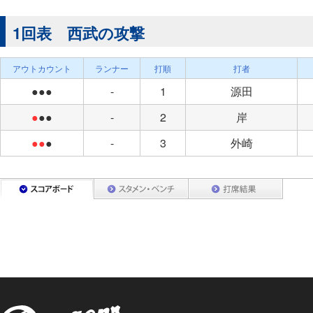
1回表 西武の攻撃
アウトカウント
ランナー
打順
打者
●●●
-
1
源田
●
●●
-
2
岸
●●
●
-
3
外崎