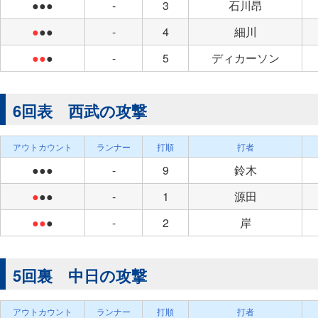
●●●
-
3
石川昂
●
●●
-
4
細川
●●
●
-
5
ディカーソン
6回表 西武の攻撃
アウトカウント
ランナー
打順
打者
●●●
-
9
鈴木
●
●●
-
1
源田
●●
●
-
2
岸
5回裏 中日の攻撃
アウトカウント
ランナー
打順
打者