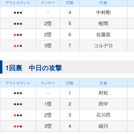
アウトカウント
ランナー
打順
打者
●●●
-
4
中村剛
●●●
2塁
5
蛭間
●
●●
2塁
6
佐藤龍
●●
●
3塁
7
コルデロ
1回裏 中日の攻撃
アウトカウント
ランナー
打順
打者
●●●
-
1
村松
●●●
1塁
2
田中
●
●●
2塁
3
石川昂
●●
●
3塁
4
細川