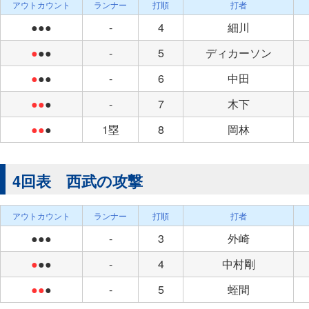
アウトカウント
ランナー
打順
打者
●●●
-
4
細川
●
●●
-
5
ディカーソン
●
●●
-
6
中田
●●
●
-
7
木下
●●
●
1塁
8
岡林
4回表 西武の攻撃
アウトカウント
ランナー
打順
打者
●●●
-
3
外崎
●
●●
-
4
中村剛
●●
●
-
5
蛭間