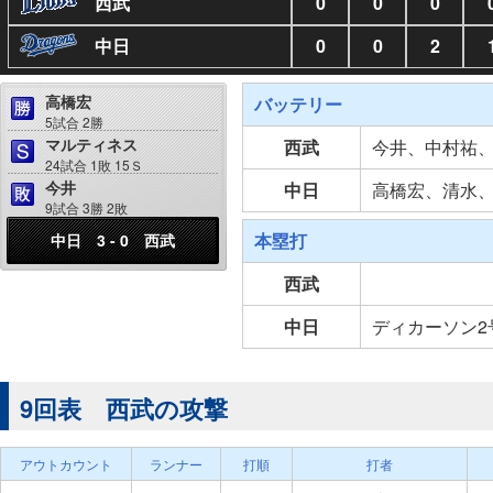
西武
0
0
0
中日
0
0
2
高橋宏
バッテリー
5試合 2勝
マルティネス
西武
今井、中村祐
24試合 1敗 15Ｓ
今井
中日
高橋宏、清水
9試合 3勝 2敗
本塁打
中日 3 - 0 西武
西武
中日
ディカーソン2号
9回表 西武の攻撃
アウトカウント
ランナー
打順
打者