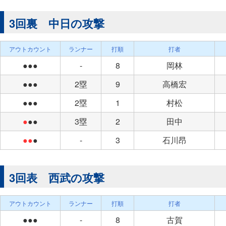
3回裏 中日の攻撃
アウトカウント
ランナー
打順
打者
●●●
-
8
岡林
●●●
2塁
9
高橋宏
●●●
2塁
1
村松
●
●●
3塁
2
田中
●●
●
-
3
石川昂
3回表 西武の攻撃
アウトカウント
ランナー
打順
打者
●●●
-
8
古賀