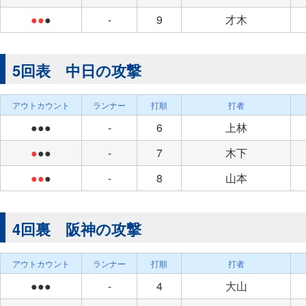
●●
●
-
9
才木
5回表 中日の攻撃
アウトカウント
ランナー
打順
打者
●●●
-
6
上林
●
●●
-
7
木下
●●
●
-
8
山本
4回裏 阪神の攻撃
アウトカウント
ランナー
打順
打者
●●●
-
4
大山