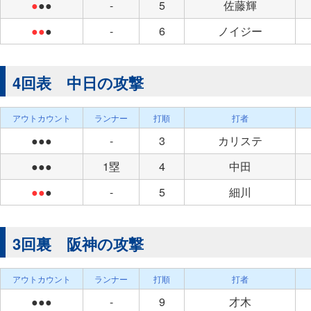
●
●●
-
5
佐藤輝
●●
●
-
6
ノイジー
4回表 中日の攻撃
アウトカウント
ランナー
打順
打者
●●●
-
3
カリステ
●●●
1塁
4
中田
●●
●
-
5
細川
3回裏 阪神の攻撃
アウトカウント
ランナー
打順
打者
●●●
-
9
才木