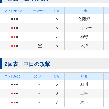
アウトカウント
ランナー
打順
打者
●●●
-
5
佐藤輝
●
●●
-
6
ノイジー
●●
●
-
7
梅野
●●
●
1塁
8
木浪
2回表 中日の攻撃
アウトカウント
ランナー
打順
打者
●●●
-
5
細川
●
●●
-
6
上林
●●
●
-
7
木下