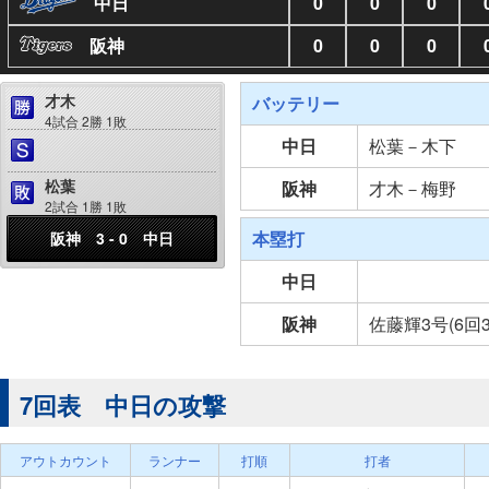
中日
0
0
0
阪神
0
0
0
才木
バッテリー
4試合 2勝 1敗
中日
松葉－木下
松葉
阪神
才木－梅野
2試合 1勝 1敗
本塁打
阪神 3 - 0 中日
中日
阪神
佐藤輝3号(6回
7回表 中日の攻撃
アウトカウント
ランナー
打順
打者