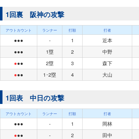
1回裏 阪神の攻撃
アウトカウント
ランナー
打順
打者
●●●
-
1
近本
●●●
1塁
2
中野
●
●●
2塁
3
森下
●
●●
1･2塁
4
大山
1回表 中日の攻撃
アウトカウント
ランナー
打順
打者
●●●
-
1
岡林
●
●●
-
2
田中