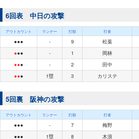
6回表 中日の攻撃
アウトカウント
ランナー
打順
打者
●●●
-
9
松葉
●
●●
-
1
岡林
●●
●
-
2
田中
●●
●
1塁
3
カリステ
5回裏 阪神の攻撃
アウトカウント
ランナー
打順
打者
●●●
-
7
梅野
●●●
1塁
8
木浪