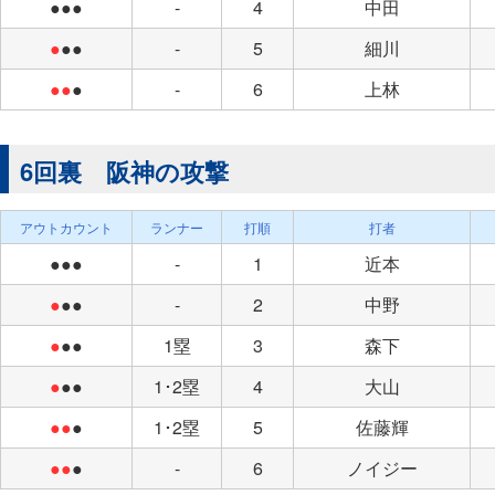
●●●
-
4
中田
●
●●
-
5
細川
●●
●
-
6
上林
6回裏 阪神の攻撃
アウトカウント
ランナー
打順
打者
●●●
-
1
近本
●
●●
-
2
中野
●
●●
1塁
3
森下
●
●●
1･2塁
4
大山
●●
●
1･2塁
5
佐藤輝
●●
●
-
6
ノイジー