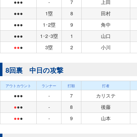
●●●
-
7
上田
●●●
1塁
8
田村
●●●
1･2塁
9
角中
●●●
1･2･3塁
1
山口
●●
●
3塁
2
小川
8回裏 中日の攻撃
アウトカウント
ランナー
打順
打者
●●●
-
7
カリステ
●
●●
-
8
後藤
●●
●
-
9
山本