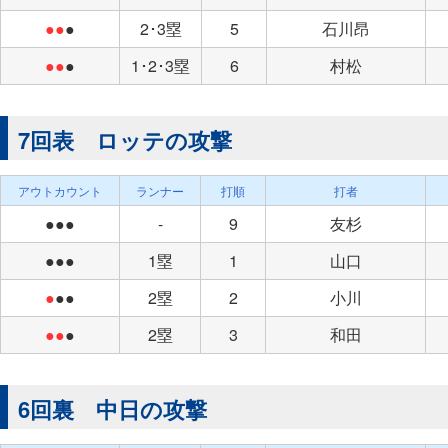
●●
●
2･3塁
5
石川昂
●●
●
1･2･3塁
6
村松
7回表 ロッテの攻撃
アウトカウント
ランナー
打順
打者
●●●
-
9
友杉
●●●
1塁
1
山口
●
●●
2塁
2
小川
●●
●
2塁
3
和田
6回裏 中日の攻撃