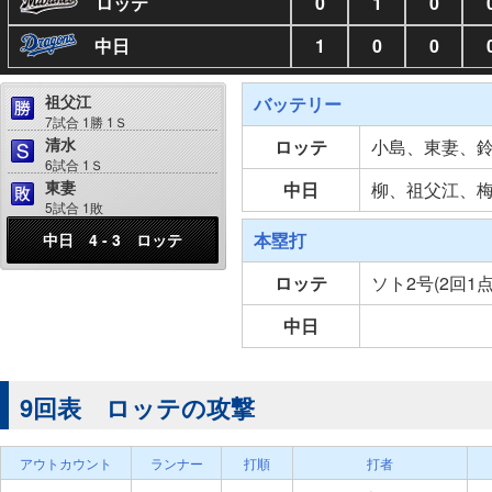
ロッテ
0
1
0
中日
1
0
0
祖父江
バッテリー
7試合 1勝 1Ｓ
清水
ロッテ
小島、東妻、
6試合 1Ｓ
東妻
中日
柳、祖父江、
5試合 1敗
本塁打
中日 4 - 3 ロッテ
ロッテ
ソト2号(2回1点
中日
9回表 ロッテの攻撃
アウトカウント
ランナー
打順
打者