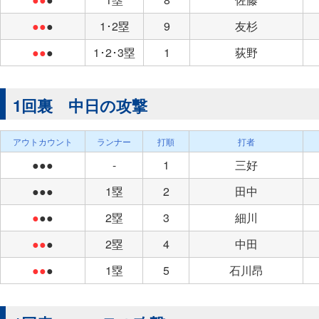
●●
●
1･2塁
9
友杉
●●
●
1･2･3塁
1
荻野
1回裏 中日の攻撃
アウトカウント
ランナー
打順
打者
●●●
-
1
三好
●●●
1塁
2
田中
●
●●
2塁
3
細川
●●
●
2塁
4
中田
●●
●
1塁
5
石川昂