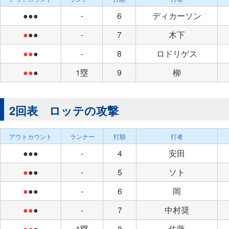
●●●
-
6
ディカーソン
●
●●
-
7
木下
●●
●
-
8
ロドリゲス
●●
●
1塁
9
柳
2回表 ロッテの攻撃
アウトカウント
ランナー
打順
打者
●●●
-
4
安田
●
●●
-
5
ソト
●
●●
-
6
岡
●●
●
-
7
中村奨
●●
●
1塁
8
佐藤