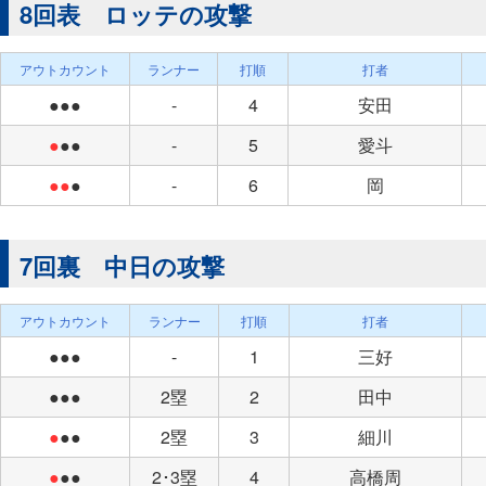
8回表 ロッテの攻撃
アウトカウント
ランナー
打順
打者
●●●
-
4
安田
●
●●
-
5
愛斗
●●
●
-
6
岡
7回裏 中日の攻撃
アウトカウント
ランナー
打順
打者
●●●
-
1
三好
●●●
2塁
2
田中
●
●●
2塁
3
細川
●
●●
2･3塁
4
高橋周