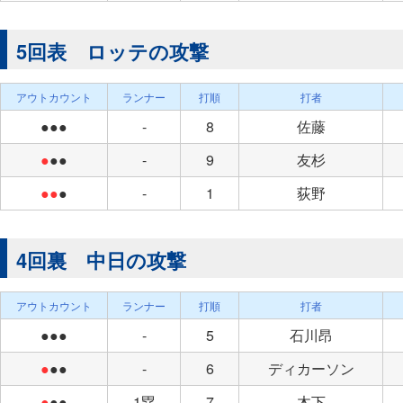
5回表 ロッテの攻撃
アウトカウント
ランナー
打順
打者
●●●
-
8
佐藤
●
●●
-
9
友杉
●●
●
-
1
荻野
4回裏 中日の攻撃
アウトカウント
ランナー
打順
打者
●●●
-
5
石川昂
●
●●
-
6
ディカーソン
●
●●
1塁
7
木下