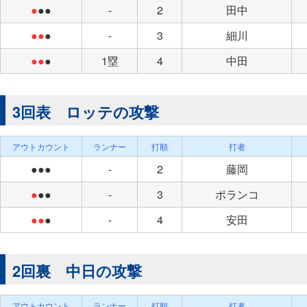
●
●●
-
2
田中
●●
●
-
3
細川
●●
●
1塁
4
中田
3回表 ロッテの攻撃
アウトカウント
ランナー
打順
打者
●●●
-
2
藤岡
●
●●
-
3
ポランコ
●●
●
-
4
安田
2回裏 中日の攻撃
アウトカウント
ランナー
打順
打者