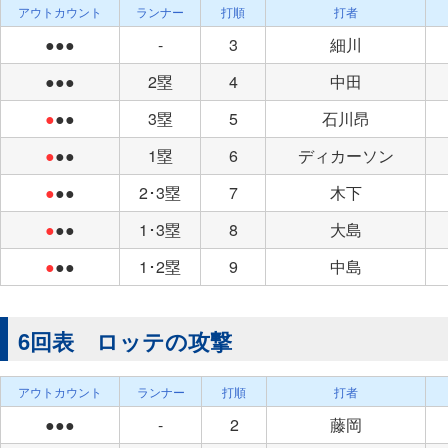
アウトカウント
ランナー
打順
打者
●●●
-
3
細川
●●●
2塁
4
中田
●
●●
3塁
5
石川昂
●
●●
1塁
6
ディカーソン
●
●●
2･3塁
7
木下
●
●●
1･3塁
8
大島
●
●●
1･2塁
9
中島
6回表 ロッテの攻撃
アウトカウント
ランナー
打順
打者
●●●
-
2
藤岡