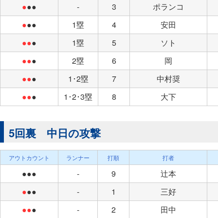
●
●●
-
3
ポランコ
●
●●
1塁
4
安田
●●
●
1塁
5
ソト
●●
●
2塁
6
岡
●●
●
1･2塁
7
中村奨
●●
●
1･2･3塁
8
大下
5回裏 中日の攻撃
アウトカウント
ランナー
打順
打者
●●●
-
9
辻本
●
●●
-
1
三好
●●
●
-
2
田中