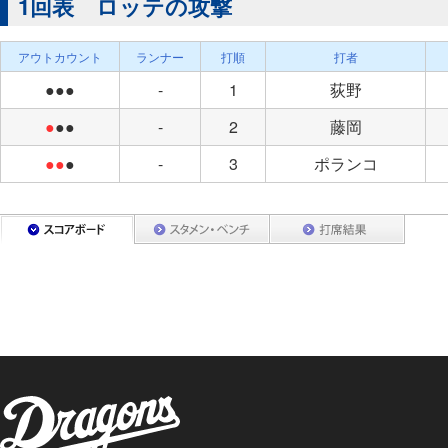
1回表 ロッテの攻撃
アウトカウント
ランナー
打順
打者
●●●
-
1
荻野
●
●●
-
2
藤岡
●●
●
-
3
ポランコ