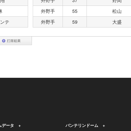
翔
外野手
37
野間
林
外野手
55
松山
ンテ
外野手
59
大盛
ムデータ
バンテリンドーム