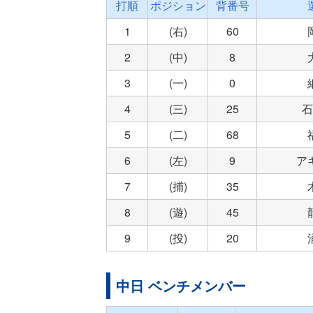
打順
ポジション
背番号
1
(右)
60
2
(中)
8
3
(一)
0
4
(三)
25
石
5
(二)
68
6
(左)
9
ア
7
(捕)
35
8
(遊)
45
9
(投)
20
中日 ベンチメンバー