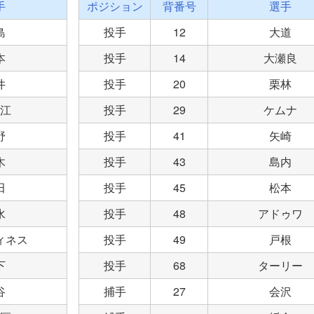
手
ポジション
背番号
選手
島
投手
12
大道
本
投手
14
大瀬良
井
投手
20
栗林
江
投手
29
ケムナ
野
投手
41
矢崎
木
投手
43
島内
田
投手
45
松本
水
投手
48
アドゥワ
ィネス
投手
49
戸根
下
投手
68
ターリー
谷
捕手
27
会沢