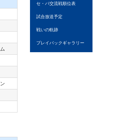
セ・パ交流戦順位表
試合放送予定
戦いの軌跡
プレイバックギャラリー
ム
ン