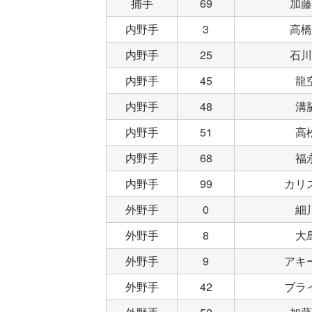
捕手
69
加藤
内野手
3
高橋
内野手
25
石川
内野手
45
龍
内野手
48
溝
内野手
51
高
内野手
68
福
内野手
99
カリ
外野手
0
細
外野手
8
大
外野手
9
アキ
外野手
42
ブラ