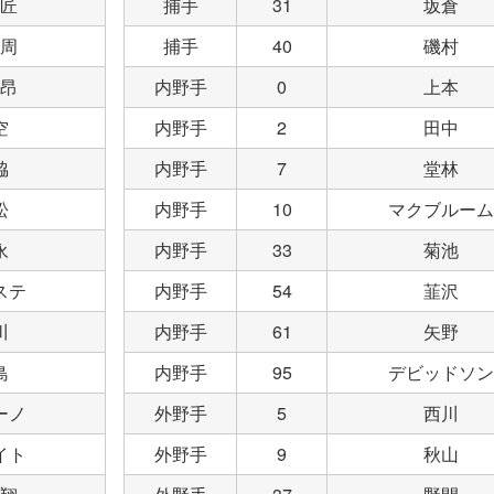
匠
捕手
31
坂倉
周
捕手
40
磯村
昂
内野手
0
上本
空
内野手
2
田中
脇
内野手
7
堂林
松
内野手
10
マクブルーム
永
内野手
33
菊池
ステ
内野手
54
韮沢
川
内野手
61
矢野
島
内野手
95
デビッドソン
ーノ
外野手
5
西川
イト
外野手
9
秋山