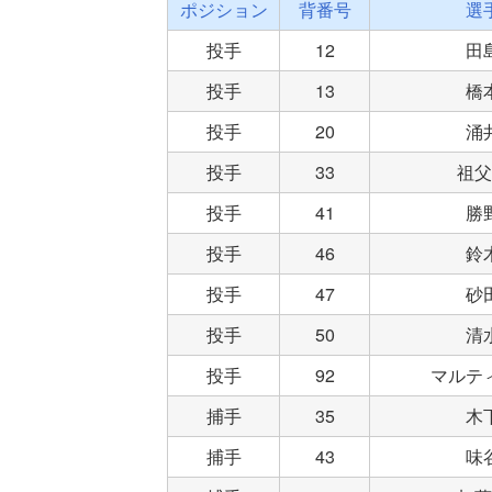
ポジション
背番号
選
投手
12
田
投手
13
橋
投手
20
涌
投手
33
祖父
投手
41
勝
投手
46
鈴
投手
47
砂
投手
50
清
投手
92
マルテ
捕手
35
木
捕手
43
味