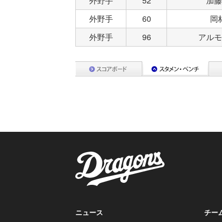
外野手
52
加藤
外野手
60
岡
外野手
96
アルモ
ニュース
チー