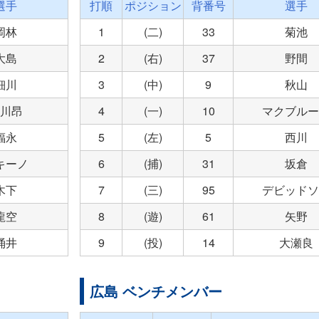
選手
打順
ポジション
背番号
選手
岡林
1
(二)
33
菊池
大島
2
(右)
37
野間
細川
3
(中)
9
秋山
川昂
4
(一)
10
マクブルー
福永
5
(左)
5
西川
キーノ
6
(捕)
31
坂倉
木下
7
(三)
95
デビッドソ
龍空
8
(遊)
61
矢野
涌井
9
(投)
14
大瀬良
広島 ベンチメンバー