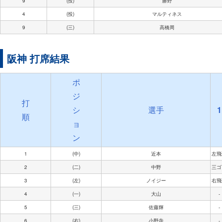
9
(投)
勝野
4
(投)
マルティネス
9
(三)
高橋周
阪神 打席結果
ポ
ジ
打
シ
選手
1
順
ョ
ン
1
(中)
近本
左飛
2
(二)
中野
三ゴ
3
(左)
ノイジー
右飛
4
(一)
大山
-
5
(三)
佐藤輝
-
6
(右)
小野寺
-