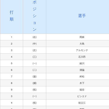
ポ
ジ
打
シ
選手
順
ョ
ン
1
(右)
岡林
2
(中)
大島
3
(左)
アルモンテ
4
(三)
石川昂
5
(一)
細川
6
(二)
溝脇
7
(遊)
村松
8
(捕)
木下
9
(投)
福谷
3
(一)
ビシエド
4
(投)
祖父江