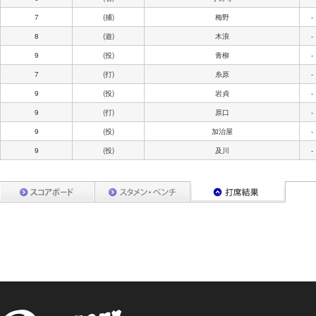
7
(捕)
梅野
-
8
(遊)
木浪
-
9
(投)
青柳
-
7
(打)
糸原
-
9
(投)
岩貞
-
9
(打)
原口
-
9
(投)
加治屋
-
9
(投)
及川
-