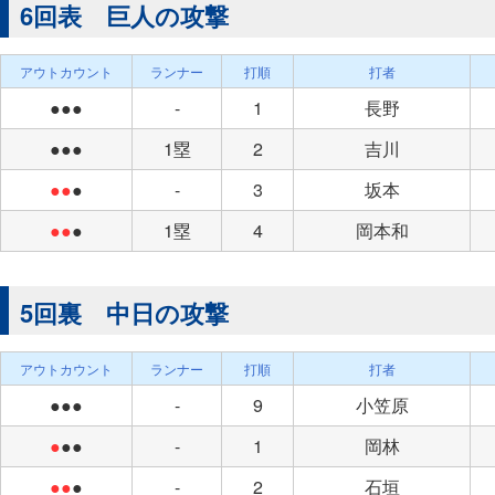
6回表 巨人の攻撃
アウトカウント
ランナー
打順
打者
●●●
-
1
長野
●●●
1塁
2
吉川
●●
●
-
3
坂本
●●
●
1塁
4
岡本和
5回裏 中日の攻撃
アウトカウント
ランナー
打順
打者
●●●
-
9
小笠原
●
●●
-
1
岡林
●●
●
-
2
石垣