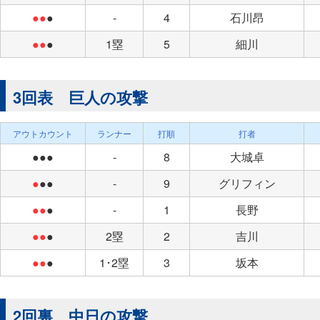
●●
●
-
4
石川昂
●●
●
1塁
5
細川
3回表 巨人の攻撃
アウトカウント
ランナー
打順
打者
●●●
-
8
大城卓
●
●●
-
9
グリフィン
●●
●
-
1
長野
●●
●
2塁
2
吉川
●●
●
1･2塁
3
坂本
2回裏 中日の攻撃