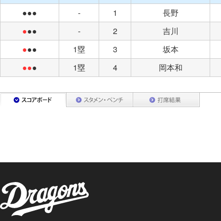
●●●
-
1
長野
●
●●
-
2
吉川
●
●●
1塁
3
坂本
●●
●
1塁
4
岡本和