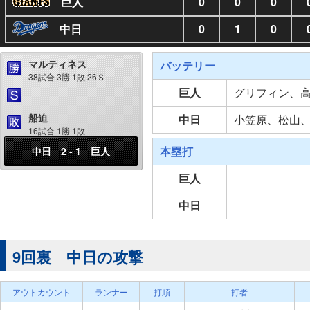
巨人
0
0
0
中日
0
1
0
マルティネス
バッテリー
38試合 3勝 1敗 26Ｓ
巨人
グリフィン、
船迫
中日
小笠原、松山
16試合 1勝 1敗
本塁打
中日 2 - 1 巨人
巨人
中日
9回裏 中日の攻撃
アウトカウント
ランナー
打順
打者