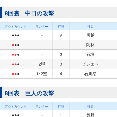
8回裏 中日の攻撃
アウトカウント
ランナー
打順
打者
●●●
-
9
川越
●
●●
-
1
岡林
●●
●
-
2
石垣
●●
●
2塁
3
ビシエド
●●
●
1･2塁
4
石川昂
8回表 巨人の攻撃
アウトカウント
ランナー
打順
打者
●●●
-
1
長野