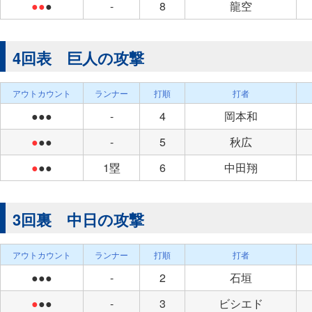
●●
●
-
8
龍空
4回表 巨人の攻撃
アウトカウント
ランナー
打順
打者
●●●
-
4
岡本和
●
●●
-
5
秋広
●
●●
1塁
6
中田翔
3回裏 中日の攻撃
アウトカウント
ランナー
打順
打者
●●●
-
2
石垣
●
●●
-
3
ビシエド