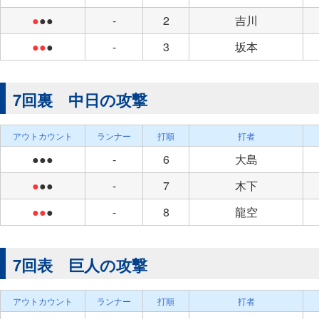
●
●●
-
2
吉川
●●
●
-
3
坂本
7回裏 中日の攻撃
アウトカウント
ランナー
打順
打者
●●●
-
6
大島
●
●●
-
7
木下
●●
●
-
8
龍空
7回表 巨人の攻撃
アウトカウント
ランナー
打順
打者