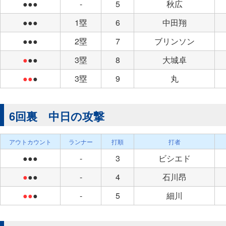
●●●
-
5
秋広
●●●
1塁
6
中田翔
●●●
2塁
7
ブリンソン
●
●●
3塁
8
大城卓
●●
●
3塁
9
丸
6回裏 中日の攻撃
アウトカウント
ランナー
打順
打者
●●●
-
3
ビシエド
●
●●
-
4
石川昂
●●
●
-
5
細川