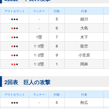
アウトカウント
ランナー
打順
打者
●●●
-
5
細川
●
●●
-
6
大島
●
●●
1塁
7
木下
●
●●
1･3塁
8
龍空
●
●●
1･2塁
9
小笠原
●●
●
1･2塁
1
岡林
2回表 巨人の攻撃
アウトカウント
ランナー
打順
打者
●●●
-
5
秋広