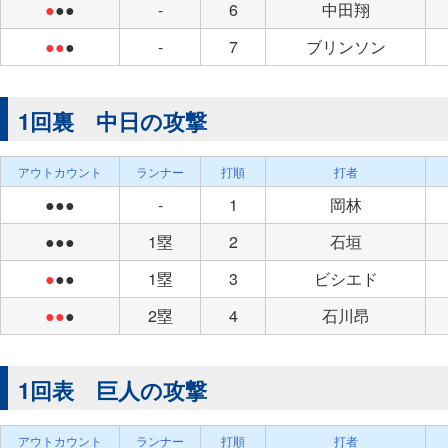
●
●●
-
6
中田翔
●●
●
-
7
ブリンソン
1回裏 中日の攻撃
アウトカウント
ランナー
打順
打者
●●●
-
1
岡林
●●●
1塁
2
石垣
●
●●
1塁
3
ビシエド
●●
●
2塁
4
石川昂
1回表 巨人の攻撃
アウトカウント
ランナー
打順
打者