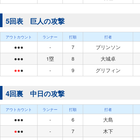
5回表 巨人の攻撃
アウトカウント
ランナー
打順
打者
●●●
-
7
ブリンソン
●●●
1塁
8
大城卓
●●
●
-
9
グリフィン
4回裏 中日の攻撃
アウトカウント
ランナー
打順
打者
●●●
-
6
大島
●
●●
-
7
木下