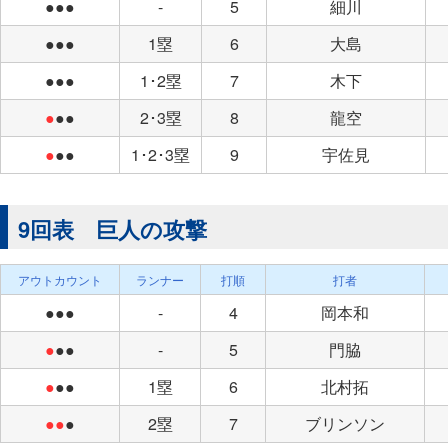
●●●
-
5
細川
●●●
1塁
6
大島
●●●
1･2塁
7
木下
●
●●
2･3塁
8
龍空
●
●●
1･2･3塁
9
宇佐見
9回表 巨人の攻撃
アウトカウント
ランナー
打順
打者
●●●
-
4
岡本和
●
●●
-
5
門脇
●
●●
1塁
6
北村拓
●●
●
2塁
7
ブリンソン