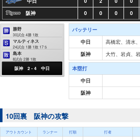
中日
0
2
0
0
阪神
0
0
0
0
勝野
バッテリー
30試合 4勝 1敗
マルティネス
中日
高橋宏、清水
24試合 1勝 1敗 17Ｓ
島本
阪神
大竹、岩貞、
8試合 2勝 1敗
本塁打
阪神 2 - 4 中日
中日
阪神
10回裏 阪神の攻撃
アウトカウント
ランナー
打順
打者