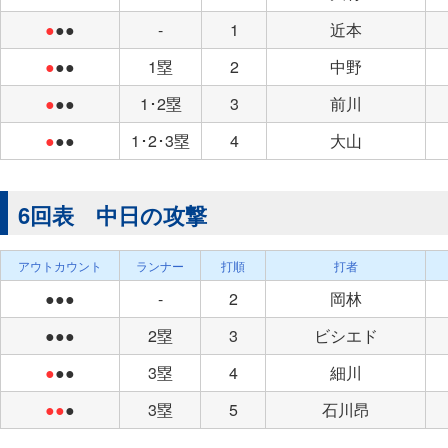
●
●●
-
1
近本
●
●●
1塁
2
中野
●
●●
1･2塁
3
前川
●
●●
1･2･3塁
4
大山
6回表 中日の攻撃
アウトカウント
ランナー
打順
打者
●●●
-
2
岡林
●●●
2塁
3
ビシエド
●
●●
3塁
4
細川
●●
●
3塁
5
石川昂