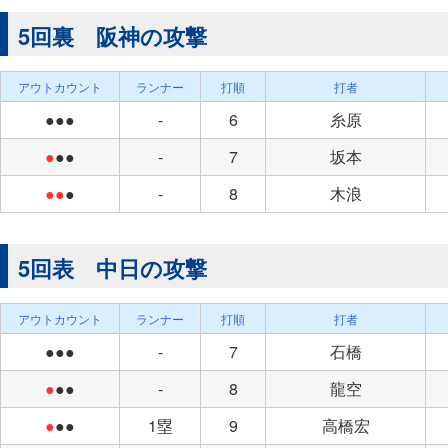
5回裏 阪神の攻撃
アウトカウント
ランナー
打順
打者
●●●
-
6
糸原
●
●●
-
7
坂本
●●
●
-
8
木浪
5回表 中日の攻撃
アウトカウント
ランナー
打順
打者
●●●
-
7
石橋
●
●●
-
8
龍空
●
●●
1塁
9
高橋宏