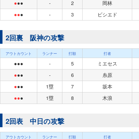
●
●●
-
2
岡林
●●
●
-
3
ビシエド
2回裏 阪神の攻撃
アウトカウント
ランナー
打順
打者
●●●
-
5
ミエセス
●
●●
-
6
糸原
●
●●
1塁
7
坂本
●●
●
1塁
8
木浪
2回表 中日の攻撃
アウトカウント
ランナー
打順
打者