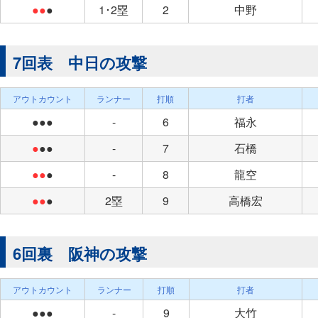
●●
●
1･2塁
2
中野
7回表 中日の攻撃
アウトカウント
ランナー
打順
打者
●●●
-
6
福永
●
●●
-
7
石橋
●●
●
-
8
龍空
●●
●
2塁
9
高橋宏
6回裏 阪神の攻撃
アウトカウント
ランナー
打順
打者
●●●
-
9
大竹