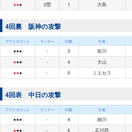
●●
●
2塁
1
大島
4回裏 阪神の攻撃
アウトカウント
ランナー
打順
打者
●●●
-
3
前川
●
●●
-
4
大山
●●
●
-
5
ミエセス
4回表 中日の攻撃
アウトカウント
ランナー
打順
打者
●●●
-
4
細川
●
●●
-
5
石川昂