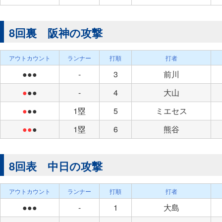
8回裏 阪神の攻撃
アウトカウント
ランナー
打順
打者
●●●
-
3
前川
●
●●
-
4
大山
●
●●
1塁
5
ミエセス
●●
●
1塁
6
熊谷
8回表 中日の攻撃
アウトカウント
ランナー
打順
打者
●●●
-
1
大島