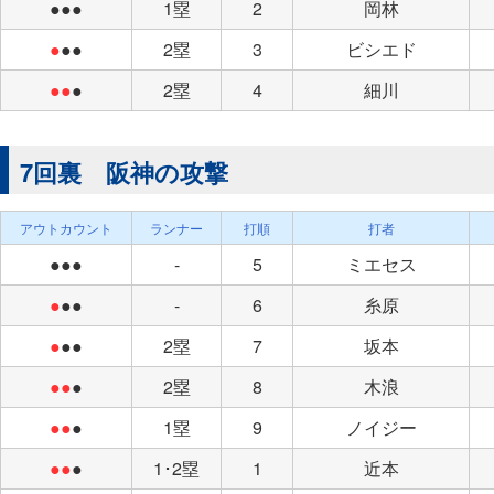
●●●
1塁
2
岡林
●
●●
2塁
3
ビシエド
●●
●
2塁
4
細川
7回裏 阪神の攻撃
アウトカウント
ランナー
打順
打者
●●●
-
5
ミエセス
●
●●
-
6
糸原
●
●●
2塁
7
坂本
●●
●
2塁
8
木浪
●●
●
1塁
9
ノイジー
●●
●
1･2塁
1
近本