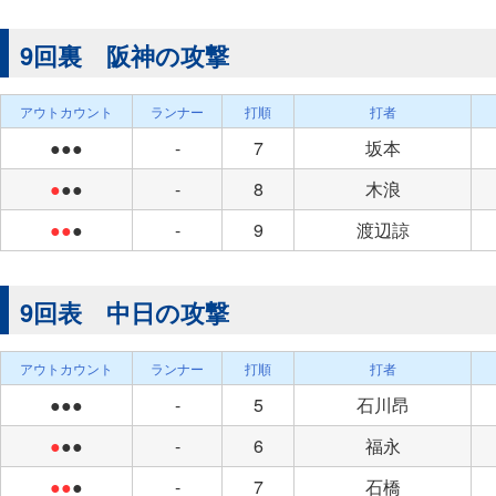
9回裏 阪神の攻撃
アウトカウント
ランナー
打順
打者
●●●
-
7
坂本
●
●●
-
8
木浪
●●
●
-
9
渡辺諒
9回表 中日の攻撃
アウトカウント
ランナー
打順
打者
●●●
-
5
石川昂
●
●●
-
6
福永
●●
●
-
7
石橋