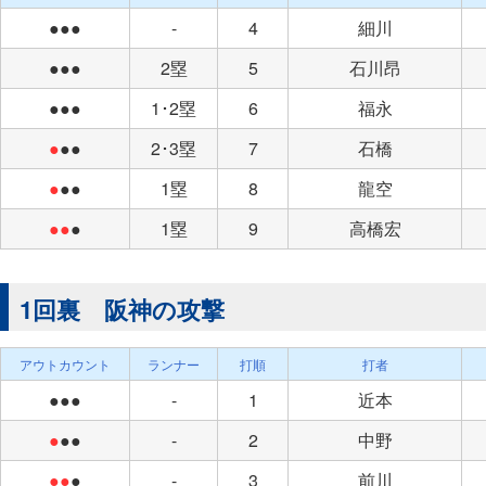
●●●
-
4
細川
●●●
2塁
5
石川昂
●●●
1･2塁
6
福永
●
●●
2･3塁
7
石橋
●
●●
1塁
8
龍空
●●
●
1塁
9
高橋宏
1回裏 阪神の攻撃
アウトカウント
ランナー
打順
打者
●●●
-
1
近本
●
●●
-
2
中野
●●
●
-
3
前川