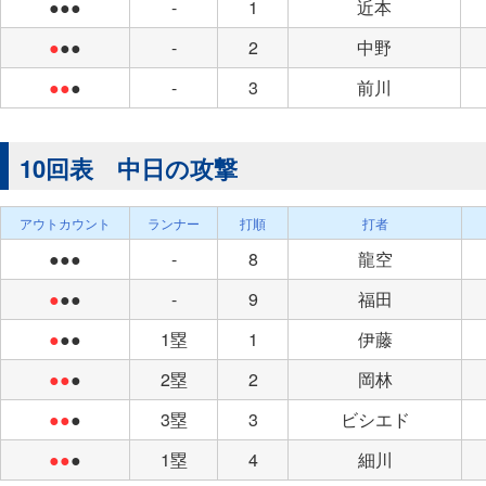
●●●
-
1
近本
●
●●
-
2
中野
●●
●
-
3
前川
10回表 中日の攻撃
アウトカウント
ランナー
打順
打者
●●●
-
8
龍空
●
●●
-
9
福田
●
●●
1塁
1
伊藤
●●
●
2塁
2
岡林
●●
●
3塁
3
ビシエド
●●
●
1塁
4
細川