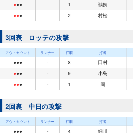
●
●●
-
1
鵜飼
●●
●
-
2
村松
3回表 ロッテの攻撃
アウトカウント
ランナー
打順
打者
●●●
-
8
田村
●
●●
-
9
小島
●●
●
-
1
岡
2回裏 中日の攻撃
アウトカウント
ランナー
打順
打者
●●●
-
4
細川