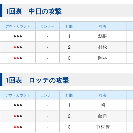
1回裏 中日の攻撃
アウトカウント
ランナー
打順
打者
●●●
-
1
鵜飼
●
●●
-
2
村松
●●
●
-
3
岡林
1回表 ロッテの攻撃
アウトカウント
ランナー
打順
打者
●●●
-
1
岡
●
●●
-
2
藤岡
●●
●
-
3
中村奨