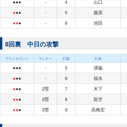
●●●
-
4
山口
●
●●
-
5
藤原
●●
●
-
6
池田
8回裏 中日の攻撃
アウトカウント
ランナー
打順
打者
●●●
-
5
溝脇
●
●●
-
6
福永
●
●●
2塁
7
木下
●●
●
2塁
8
龍空
●●
●
3塁
9
高橋宏