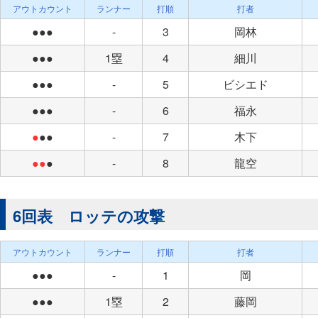
アウトカウント
ランナー
打順
打者
●●●
-
3
岡林
●●●
1塁
4
細川
●●●
-
5
ビシエド
●●●
-
6
福永
●
●●
-
7
木下
●●
●
-
8
龍空
6回表 ロッテの攻撃
アウトカウント
ランナー
打順
打者
●●●
-
1
岡
●●●
1塁
2
藤岡