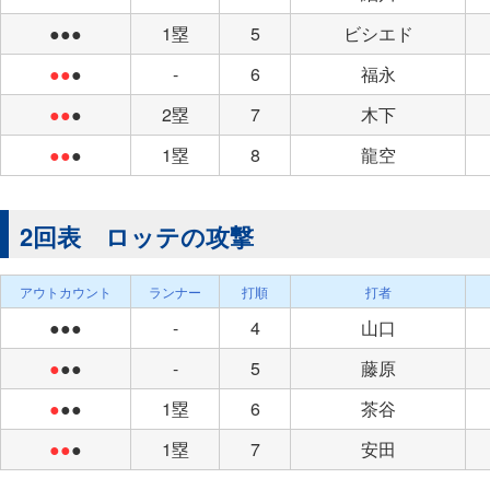
●●●
1塁
5
ビシエド
●●
●
-
6
福永
●●
●
2塁
7
木下
●●
●
1塁
8
龍空
2回表 ロッテの攻撃
アウトカウント
ランナー
打順
打者
●●●
-
4
山口
●
●●
-
5
藤原
●
●●
1塁
6
茶谷
●●
●
1塁
7
安田