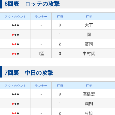
8回表 ロッテの攻撃
アウトカウント
ランナー
打順
打者
●●●
-
9
大下
●
●●
-
1
岡
●●
●
-
2
藤岡
●●
●
1塁
3
中村奨
7回裏 中日の攻撃
アウトカウント
ランナー
打順
打者
●●●
-
9
高橋宏
●
●●
-
1
鵜飼
●●
●
-
2
村松