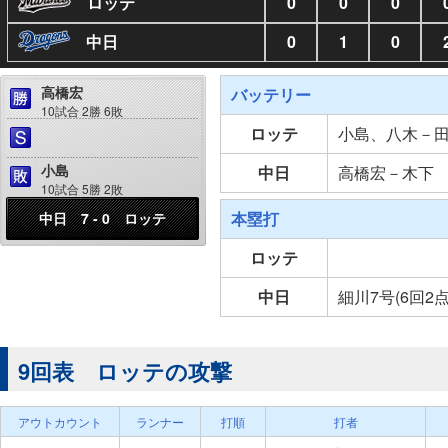
ロッテ
0
0
0
中日
0
1
0
高橋宏
バッテリー
10試合 2勝 6敗
ロッテ
小島、八木－
小島
中日
高橋宏－木下
10試合 5勝 2敗
本塁打
中日 7 - 0 ロッテ
ロッテ
中日
細川7号(6回2
9回表 ロッテの攻撃
アウトカウント
ランナー
打順
打者