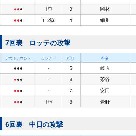
●●
●
1塁
3
岡林
●●
●
1･2塁
4
細川
7回表 ロッテの攻撃
アウトカウント
ランナー
打順
打者
●●●
-
5
藤原
●
●●
-
6
茶谷
●●
●
-
7
安田
●●
●
1塁
8
菅野
6回裏 中日の攻撃