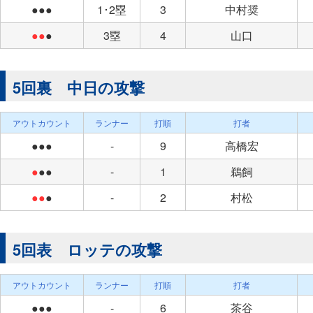
●●●
1･2塁
3
中村奨
●●
●
3塁
4
山口
5回裏 中日の攻撃
アウトカウント
ランナー
打順
打者
●●●
-
9
高橋宏
●
●●
-
1
鵜飼
●●
●
-
2
村松
5回表 ロッテの攻撃
アウトカウント
ランナー
打順
打者
●●●
-
6
茶谷