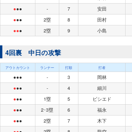
●
●●
-
7
安田
●
●●
2塁
8
田村
●●
●
2塁
9
小島
4回裏 中日の攻撃
アウトカウント
ランナー
打順
打者
●●●
-
3
岡林
●
●●
-
4
細川
●
●●
1塁
5
ビシエド
●
●●
2･3塁
6
福永
●
●●
2塁
7
木下
●●
●
2塁
8
龍空