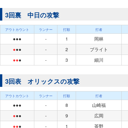
3回裏 中日の攻撃
アウトカウント
ランナー
打順
打者
●●●
-
1
岡林
●
●●
-
2
ブライト
●●
●
-
3
細川
3回表 オリックスの攻撃
アウトカウント
ランナー
打順
打者
●●●
-
8
山崎福
●
●●
-
9
広岡
●●
●
-
1
茶野