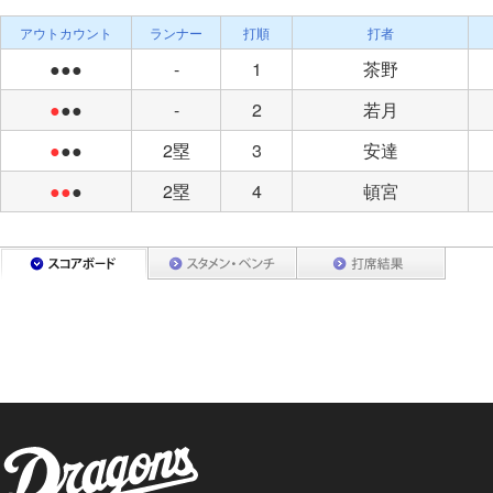
アウトカウント
ランナー
打順
打者
●●●
-
1
茶野
●
●●
-
2
若月
●
●●
2塁
3
安達
●●
●
2塁
4
頓宮