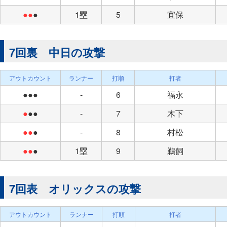
●●
●
1塁
5
宜保
7回裏 中日の攻撃
アウトカウント
ランナー
打順
打者
●●●
-
6
福永
●
●●
-
7
木下
●●
●
-
8
村松
●●
●
1塁
9
鵜飼
7回表 オリックスの攻撃
アウトカウント
ランナー
打順
打者