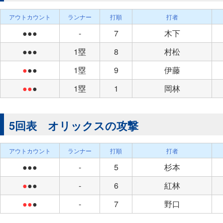
アウトカウント
ランナー
打順
打者
●●●
-
7
木下
●●●
1塁
8
村松
●
●●
1塁
9
伊藤
●●
●
1塁
1
岡林
5回表 オリックスの攻撃
アウトカウント
ランナー
打順
打者
●●●
-
5
杉本
●
●●
-
6
紅林
●●
●
-
7
野口