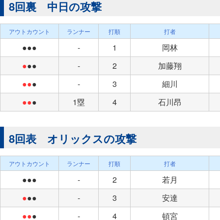
8回裏 中日の攻撃
アウトカウント
ランナー
打順
打者
●●●
-
1
岡林
●
●●
-
2
加藤翔
●●
●
-
3
細川
●●
●
1塁
4
石川昂
8回表 オリックスの攻撃
アウトカウント
ランナー
打順
打者
●●●
-
2
若月
●
●●
-
3
安達
●●
●
-
4
頓宮