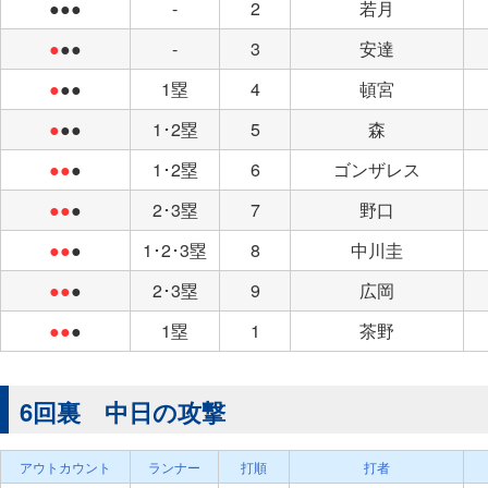
●●●
-
2
若月
●
●●
-
3
安達
●
●●
1塁
4
頓宮
●
●●
1･2塁
5
森
●●
●
1･2塁
6
ゴンザレス
●●
●
2･3塁
7
野口
●●
●
1･2･3塁
8
中川圭
●●
●
2･3塁
9
広岡
●●
●
1塁
1
茶野
6回裏 中日の攻撃
アウトカウント
ランナー
打順
打者