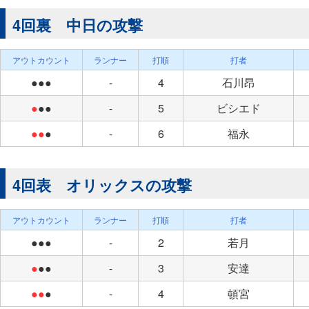
4回裏 中日の攻撃
アウトカウント
ランナー
打順
打者
●●●
-
4
石川昂
●
●●
-
5
ビシエド
●●
●
-
6
福永
4回表 オリックスの攻撃
アウトカウント
ランナー
打順
打者
●●●
-
2
若月
●
●●
-
3
安達
●●
●
-
4
頓宮