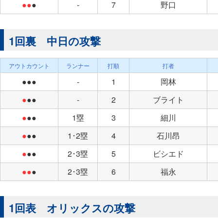
●●
●
-
7
野口
1回裏 中日の攻撃
アウトカウント
ランナー
打順
打者
●●●
-
1
岡林
●
●●
-
2
ブライト
●
●●
1塁
3
細川
●
●●
1･2塁
4
石川昂
●
●●
2･3塁
5
ビシエド
●●
●
2･3塁
6
福永
1回表 オリックスの攻撃