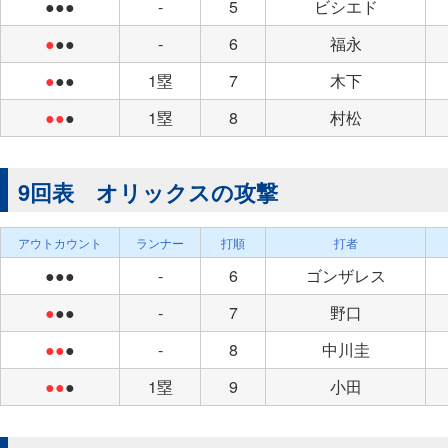
●●●
-
5
ビシエド
●
●●
-
6
福永
●
●●
1塁
7
木下
●●
●
1塁
8
村松
9回表 オリックスの攻撃
アウトカウント
ランナー
打順
打者
●●●
-
6
ゴンザレス
●
●●
-
7
野口
●●
●
-
8
中川圭
●●
●
1塁
9
小田