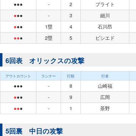
●●●
-
2
ブライト
●
●●
-
3
細川
●
●●
1塁
4
石川昂
●●
●
2塁
5
ビシエド
6回表 オリックスの攻撃
アウトカウント
ランナー
打順
打者
●●●
-
8
山崎福
●
●●
-
9
広岡
●●
●
-
1
茶野
5回裏 中日の攻撃