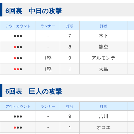
6回裏 中日の攻撃
アウトカウント
ランナー
打順
打者
●●●
-
7
木下
●
●●
-
8
龍空
●
●●
1塁
9
アルモンテ
●●
●
1塁
1
大島
6回表 巨人の攻撃
アウトカウント
ランナー
打順
打者
●●●
-
9
吉川
●
●●
-
1
オコエ