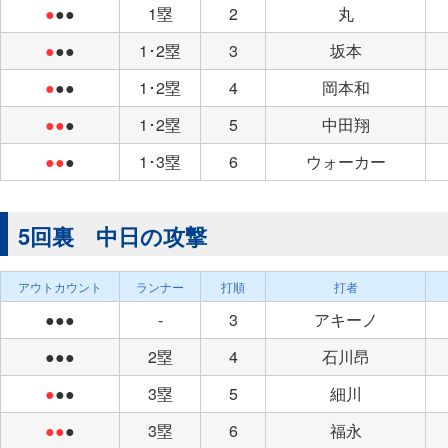
●
●●
1塁
2
丸
●
●●
1･2塁
3
坂本
●
●●
1･2塁
4
岡本和
●●
●
1･2塁
5
中田翔
●●
●
1･3塁
6
ウォーカー
5回裏 中日の攻撃
アウトカウント
ランナー
打順
打者
●●●
-
3
アキーノ
●●●
2塁
4
石川昂
●
●●
3塁
5
細川
●●
●
3塁
6
福永