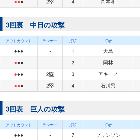
●●
●
2塁
4
岡本和
3回裏 中日の攻撃
アウトカウント
ランナー
打順
打者
●●●
-
1
大島
●
●●
-
2
岡林
●
●●
2塁
3
アキーノ
●●
●
2塁
4
石川昂
3回表 巨人の攻撃
アウトカウント
ランナー
打順
打者
●●●
-
7
ブリンソン