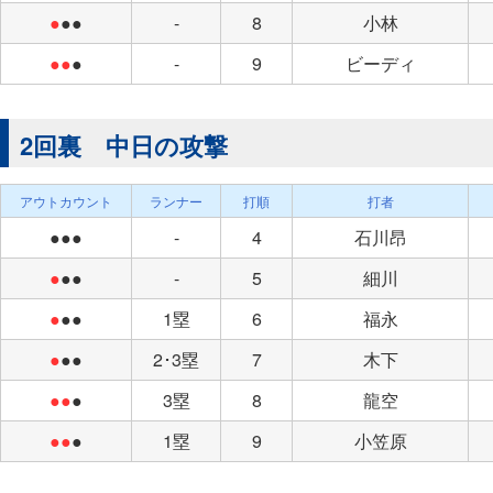
●
●●
-
8
小林
●●
●
-
9
ビーディ
2回裏 中日の攻撃
アウトカウント
ランナー
打順
打者
●●●
-
4
石川昂
●
●●
-
5
細川
●
●●
1塁
6
福永
●
●●
2･3塁
7
木下
●●
●
3塁
8
龍空
●●
●
1塁
9
小笠原