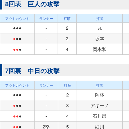
8回表 巨人の攻撃
アウトカウント
ランナー
打順
打者
●●●
-
2
丸
●
●●
-
3
坂本
●●
●
-
4
岡本和
7回裏 中日の攻撃
アウトカウント
ランナー
打順
打者
●●●
-
2
岡林
●
●●
-
3
アキーノ
●●
●
-
4
石川昂
●●
●
2塁
5
細川