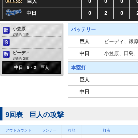
巨人
0
0
0
中日
0
2
0
小笠原
バッテリー
2試合 1勝
巨人
ビーディ、鍬
ビーディ
中日
小笠原、田島
3試合 2敗
本塁打
中日 9 - 2 巨人
巨人
中日
9回表 巨人の攻撃
アウトカウント
ランナー
打順
打者