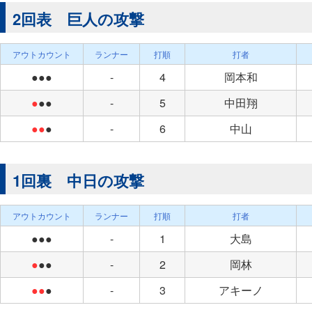
2回表 巨人の攻撃
アウトカウント
ランナー
打順
打者
●●●
-
4
岡本和
●
●●
-
5
中田翔
●●
●
-
6
中山
1回裏 中日の攻撃
アウトカウント
ランナー
打順
打者
●●●
-
1
大島
●
●●
-
2
岡林
●●
●
-
3
アキーノ