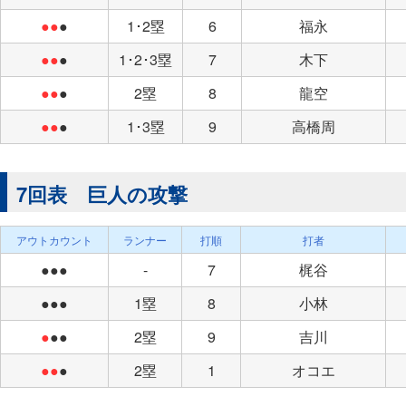
●●
●
1･2塁
6
福永
●●
●
1･2･3塁
7
木下
●●
●
2塁
8
龍空
●●
●
1･3塁
9
高橋周
7回表 巨人の攻撃
アウトカウント
ランナー
打順
打者
●●●
-
7
梶谷
●●●
1塁
8
小林
●
●●
2塁
9
吉川
●●
●
2塁
1
オコエ