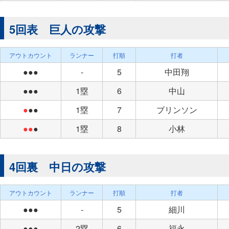
5回表 巨人の攻撃
アウトカウント
ランナー
打順
打者
●●●
-
5
中田翔
●●●
1塁
6
中山
●
●●
1塁
7
ブリンソン
●●
●
1塁
8
小林
4回裏 中日の攻撃
アウトカウント
ランナー
打順
打者
●●●
-
5
細川
●●●
2塁
6
福永