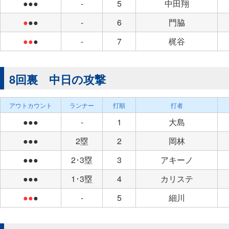
●●●
-
5
中田翔
●
●●
-
6
門脇
●●
●
-
7
梶谷
8回裏 中日の攻撃
アウトカウント
ランナー
打順
打者
●●●
-
1
大島
●●●
2塁
2
岡林
●●●
2･3塁
3
アキーノ
●●●
1･3塁
4
カリステ
●●
●
-
5
細川