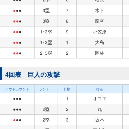
●
●●
3塁
7
木下
●●
●
3塁
8
龍空
●●
●
1･3塁
9
小笠原
●●
●
1･2塁
1
大島
●●
●
2･3塁
2
岡林
4回表 巨人の攻撃
アウトカウント
ランナー
打順
打者
●●●
-
1
オコエ
●●●
2塁
2
丸
●
●●
2塁
3
坂本