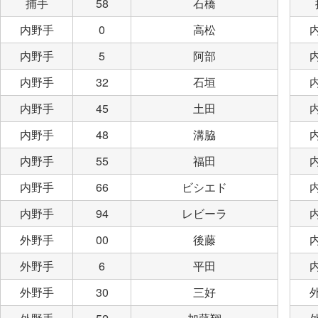
捕手
58
石橋
内野手
0
高松
内野手
5
阿部
内野手
32
石垣
内野手
45
土田
内野手
48
溝脇
内野手
55
福田
内野手
66
ビシエド
内野手
94
レビーラ
外野手
00
後藤
外野手
6
平田
外野手
30
三好