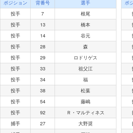
ポジション
背番号
選手
ポ
投手
7
根尾
投手
13
橋本
投手
14
谷元
投手
28
森
投手
29
ロドリゲス
投手
33
祖父江
投手
34
福
投手
38
松葉
投手
54
藤嶋
投手
92
Ｒ・マルティネス
捕手
27
大野奨