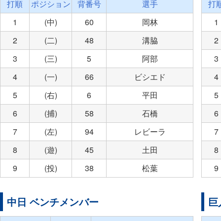
打順
ポジション
背番号
選手
打
1
(中)
60
岡林
1
2
(二)
48
溝脇
2
3
(三)
5
阿部
3
4
(一)
66
ビシエド
4
5
(右)
6
平田
5
6
(捕)
58
石橋
6
7
(左)
94
レビーラ
7
8
(遊)
45
土田
8
9
(投)
38
松葉
9
中日 ベンチメンバー
巨