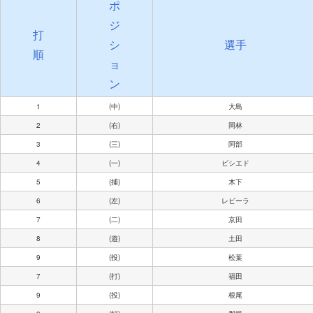
ポ
ジ
打
シ
選手
順
ョ
ン
1
(中)
大島
2
(右)
岡林
3
(三)
阿部
4
(一)
ビシエド
5
(捕)
木下
6
(左)
レビーラ
7
(二)
京田
8
(遊)
土田
9
(投)
松葉
7
(打)
福田
9
(投)
根尾