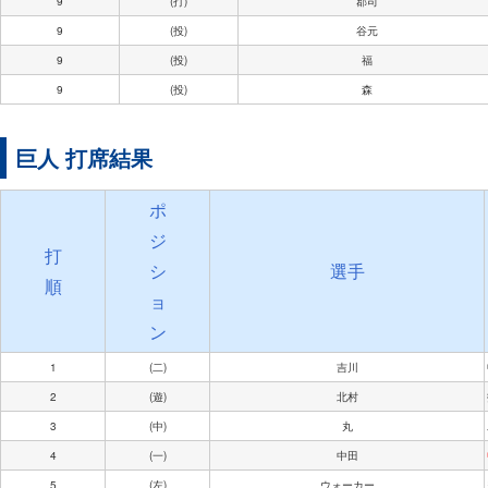
9
(打)
郡司
9
(投)
谷元
9
(投)
福
9
(投)
森
巨人 打席結果
ポ
ジ
打
シ
選手
順
ョ
ン
1
(二)
吉川
2
(遊)
北村
3
(中)
丸
4
(一)
中田
5
(左)
ウォーカー