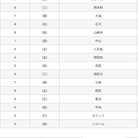
6
(三)
岡本和
7
(捕)
大城
8
(右)
石川
9
(投)
山崎伊
1
(遊)
中山
3
(走)
八百板
4
(走)
増田陸
5
(投)
高梨
6
(三)
増田大
7
(捕)
小林
8
(走)
岡田
9
(左)
重信
5
(投)
平内
5
(打)
ポランコ
5
(投)
クロール