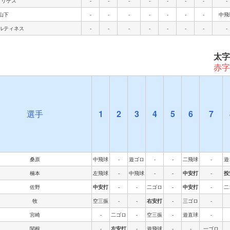
ドリゲス
-
-
-
-
-
-
-
-
山下
-
-
-
-
-
-
-
中飛
ルティネス
-
-
-
-
-
-
-
-
太字
赤字
選手
1
2
3
4
5
6
7
桑原
中飛球
-
遊ゴロ
-
-
二飛球
-
遊
楠本
左飛球
-
中飛球
-
-
中安打
-
投
佐野
中安打
-
-
二ゴロ
-
中安打
-
二
牧
空三振
-
-
右安打
-
三ゴロ
-
宮崎
-
二ゴロ
-
空三振
-
遊直球
-
関根
-
左安打
-
遊飛球
-
-
一ゴロ