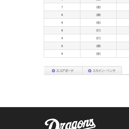
7
(遊)
8
(捕)
9
(投)
8
(打)
9
(打)
8
(捕)
9
(投)