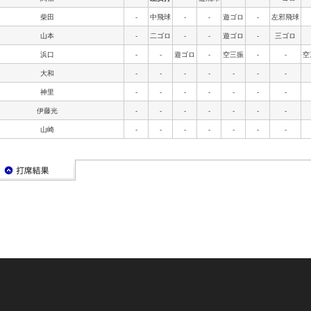
柴田
-
中飛球
-
-
遊ゴロ
-
左邪飛球
山本
-
二ゴロ
-
-
遊ゴロ
-
三ゴロ
浜口
-
-
遊ゴロ
-
空三振
-
-
空
大和
-
-
-
-
-
-
-
神里
-
-
-
-
-
-
-
伊藤光
-
-
-
-
-
-
-
山崎
-
-
-
-
-
-
-