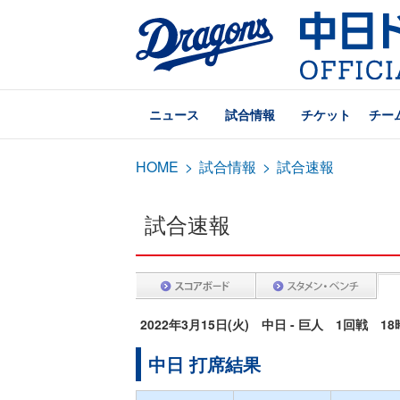
ニュース
試合情報
チケット
チー
HOME
>
試合情報
>
試合速報
試合速報
2022年3月15日(火) 中日 - 巨人 1回戦 1
中日 打席結果