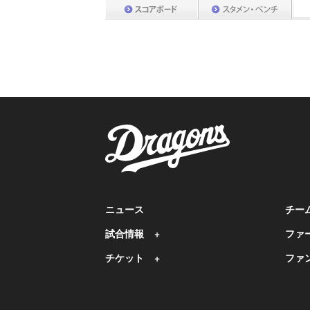
ニュース
チー
試合情報
ファ
チケット
ファ