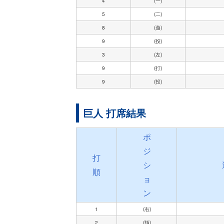
4
(一)
5
(二)
8
(遊)
9
(投)
3
(左)
9
(打)
9
(投)
巨人 打席結果
ポ
ジ
打
シ
順
ョ
ン
1
(右)
2
(指)