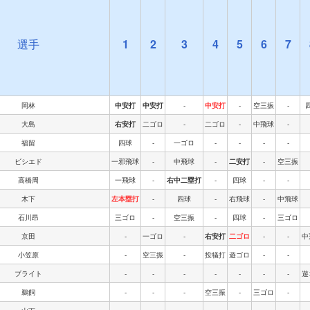
選手
1
2
3
4
5
6
7
岡林
中安打
中安打
-
中安打
-
空三振
-
大島
右安打
二ゴロ
-
二ゴロ
-
中飛球
-
福留
四球
-
一ゴロ
-
-
-
-
ビシエド
一邪飛球
-
中飛球
-
二安打
-
空三振
高橋周
一飛球
-
右中二塁打
-
四球
-
-
木下
左本塁打
-
四球
-
右飛球
-
中飛球
石川昂
三ゴロ
-
空三振
-
四球
-
三ゴロ
京田
-
一ゴロ
-
右安打
二ゴロ
-
-
中
小笠原
-
空三振
-
投犠打
遊ゴロ
-
-
ブライト
-
-
-
-
-
-
-
遊
鵜飼
-
-
-
空三振
-
三ゴロ
-