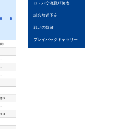
セ・パ交流戦順位表
試合放送予定
8
9
戦いの軌跡
プレイバックギャラリー
四球
-
-
-
-
-
-
飛球
-
ゴロ
-