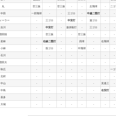
丸
空三振
-
空三振
-
-
左飛球
-
二ゴ
中田
一邪飛球
-
-
三ゴロ
-
中越二塁打
-
-
ィーラー
-
三ゴロ
-
中安打
-
遊ゴロ
-
-
吉川
-
中安打
-
遊併殺打
-
三ゴロ
-
-
増田陸
-
空三振
-
-
空三振
-
-
-
若林
-
右線二塁打
-
-
四球
-
右飛球
-
小林
-
投ゴロ
-
-
中飛球
-
-
-
石川
-
-
-
-
-
-
-
-
増田大
-
-
-
-
-
-
-
-
秋広
-
-
-
-
-
-
-
一ゴ
北村
-
-
-
-
-
-
-
-
中山
-
-
-
-
-
-
見逃三
-
中島
-
-
-
-
-
-
右安打
-
喜多
-
-
-
-
-
-
-
-
大城
-
-
-
-
-
-
-
-