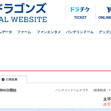
TICKET
ONLIN
ムデータ
ファーム
ファンエンタメ
バンテリンドーム
グッズ
8時00分開始
バンテリンドームナゴヤ （観客動員：19
太字
赤字