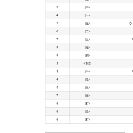
3
(中)
4
(一)
5
(左)
ウ
6
(二)
7
(三)
8
(遊)
9
(捕)
2
(打指)
3
(中)
4
(走)
5
(三)
7
(遊)
9
(打)
9
(走)
9
(打)