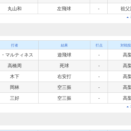
丸山和
左飛球
-
祖父
打者
結果
打点
対戦投
Ａ・マルティネス
遊飛球
-
高
高橋周
死球
-
高
木下
右安打
-
高
岡林
空三振
-
高
三好
空三振
-
高