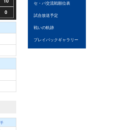
10
セ・パ交流戦順位表
0
試合放送予定
戦いの軌跡
プレイバックギャラリー
手