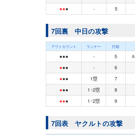
●●
●
-
5
7回裏 中日の攻撃
アウトカウント
ランナー
打順
●●●
-
5
●
●●
-
6
●
●●
1塁
7
●
●●
1･2塁
8
●●
●
1･2塁
9
7回表 ヤクルトの攻撃