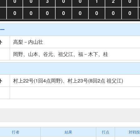
0
0
3
0
0
1
2
0
0
0
0
0
0
0
0
0
ー
ト
高梨－内山壮
岡野、山本、谷元、祖父江、福－木下、桂
ト
村上22号(1回4点岡野)、村上23号(8回2点 祖父江)
打者
結果
打点
対戦投