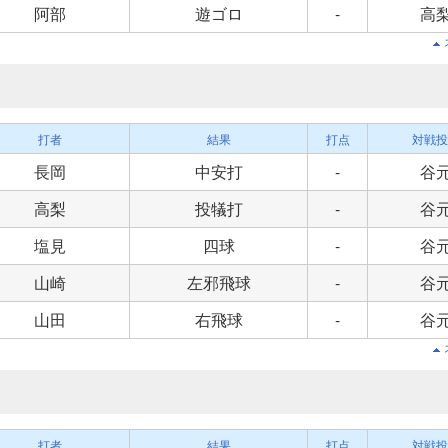
阿部
遊ゴロ
-
高
打者
結果
打点
対戦投
長岡
中安打
-
谷
高梨
投犠打
-
谷
塩見
四球
-
谷
山崎
左邪飛球
-
谷
山田
右飛球
-
谷
打者
結果
打点
対戦投