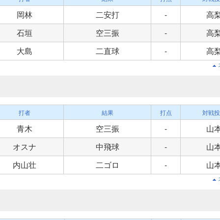
岡林
二安打
-
高
石垣
空三振
-
高
大島
二直球
-
高
打者
結果
打点
対戦投
青木
空三振
-
山
オスナ
中飛球
-
山
内山壮
二ゴロ
-
山