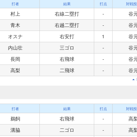
打者
結果
打点
対戦投
村上
右線二塁打
-
谷
青木
右越二塁打
-
谷
オスナ
右安打
1
谷
内山壮
三ゴロ
-
谷
長岡
右飛球
-
谷
高梨
二飛球
-
谷
打者
結果
打点
対戦投
鵜飼
右飛球
-
高
溝脇
二ゴロ
-
高