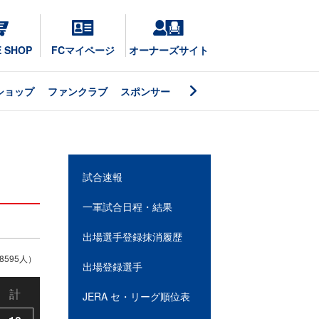
E SHOP
FCマイページ
オーナーズサイト
ショップ
ファンクラブ
スポンサー
試合速報
一軍試合日程・結果
出場選手登録抹消履歴
595人）
出場登録選手
計
JERA セ・リーグ順位表