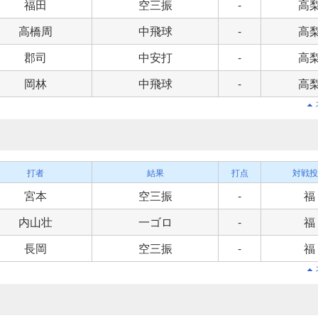
福田
空三振
-
高
高橋周
中飛球
-
高
郡司
中安打
-
高
岡林
中飛球
-
高
打者
結果
打点
対戦投
宮本
空三振
-
福
内山壮
一ゴロ
-
福
長岡
空三振
-
福