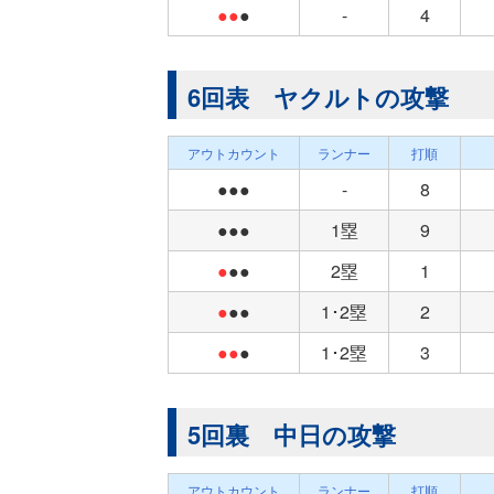
●●
●
-
4
6回表 ヤクルトの攻撃
アウトカウント
ランナー
打順
●●●
-
8
●●●
1塁
9
●
●●
2塁
1
●
●●
1･2塁
2
●●
●
1･2塁
3
5回裏 中日の攻撃
アウトカウント
ランナー
打順