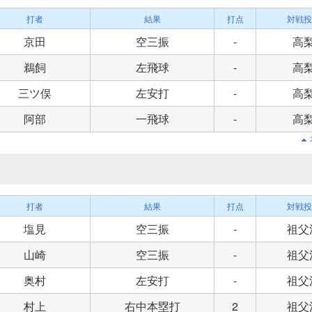
打者
結果
打点
対戦投
京田
空三振
-
高
鵜飼
左飛球
-
高
三ツ俣
左安打
-
高
阿部
一飛球
-
高
打者
結果
打点
対戦投
塩見
空三振
-
祖父
山崎
空三振
-
祖父
奥村
左安打
-
祖父
村上
右中本塁打
2
祖父