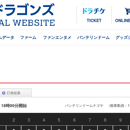
TICKET
ONLIN
ムデータ
ファーム
ファンエンタメ
バンテリンドーム
グッズ
 18時00分開始
バンテリンドームナゴヤ （観客動員：18
2
3
4
5
6
7
8
9