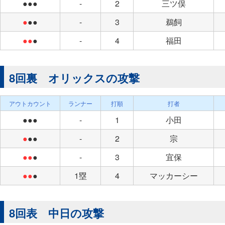
●●●
-
2
三ツ俣
●
●●
-
3
鵜飼
●●
●
-
4
福田
8回裏 オリックスの攻撃
アウトカウント
ランナー
打順
打者
●●●
-
1
小田
●
●●
-
2
宗
●●
●
-
3
宜保
●●
●
1塁
4
マッカーシー
8回表 中日の攻撃