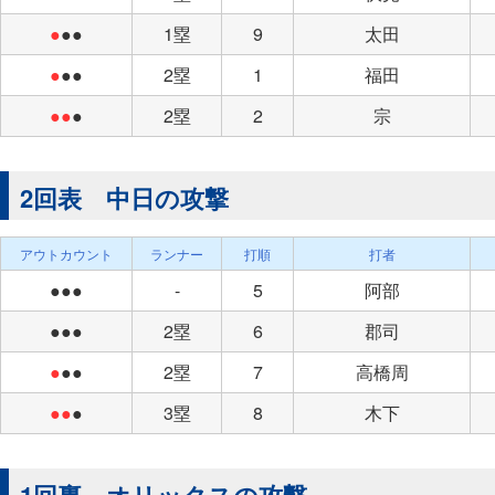
●
●●
1塁
9
太田
●
●●
2塁
1
福田
●●
●
2塁
2
宗
2回表 中日の攻撃
アウトカウント
ランナー
打順
打者
●●●
-
5
阿部
●●●
2塁
6
郡司
●
●●
2塁
7
高橋周
●●
●
3塁
8
木下