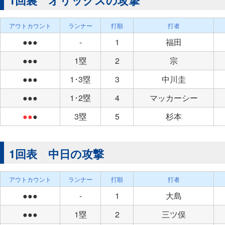
1回裏 オリックスの攻撃
アウトカウント
ランナー
打順
打者
●●●
-
1
福田
●●●
1塁
2
宗
●●●
1･3塁
3
中川圭
●●●
1･2塁
4
マッカーシー
●●
●
3塁
5
杉本
1回表 中日の攻撃
アウトカウント
ランナー
打順
打者
●●●
-
1
大島
●●●
1塁
2
三ツ俣