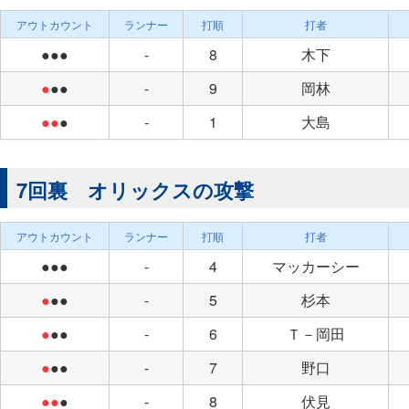
アウトカウント
ランナー
打順
打者
●●●
-
8
木下
●
●●
-
9
岡林
●●
●
-
1
大島
7回裏 オリックスの攻撃
アウトカウント
ランナー
打順
打者
●●●
-
4
マッカーシー
●
●●
-
5
杉本
●
●●
-
6
Ｔ－岡田
●
●●
-
7
野口
●●
●
-
8
伏見