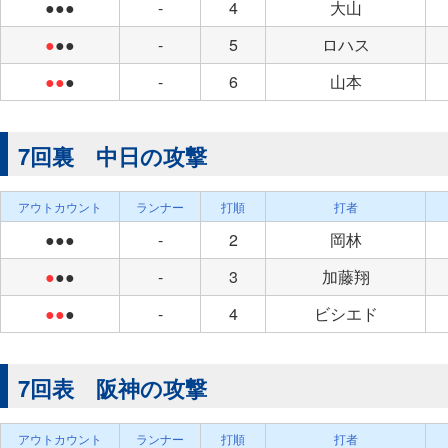
●●●
-
4
大山
●
●●
-
5
ロハス
●●
●
-
6
山本
7回裏 中日の攻撃
アウトカウント
ランナー
打順
打者
●●●
-
2
岡林
●
●●
-
3
加藤翔
●●
●
-
4
ビシエド
7回表 阪神の攻撃
アウトカウント
ランナー
打順
打者