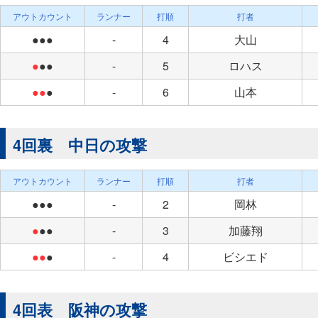
アウトカウント
ランナー
打順
打者
●●●
-
4
大山
●
●●
-
5
ロハス
●●
●
-
6
山本
4回裏 中日の攻撃
アウトカウント
ランナー
打順
打者
●●●
-
2
岡林
●
●●
-
3
加藤翔
●●
●
-
4
ビシエド
4回表 阪神の攻撃