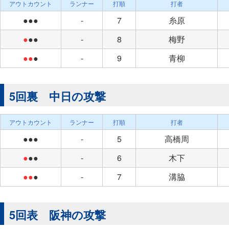
アウトカウント
ランナー
打順
打者
●●●
-
7
糸原
●
●●
-
8
梅野
●●
●
-
9
青柳
5回裏 中日の攻撃
アウトカウント
ランナー
打順
打者
●●●
-
5
高橋周
●
●●
-
6
木下
●●
●
-
7
溝脇
5回表 阪神の攻撃