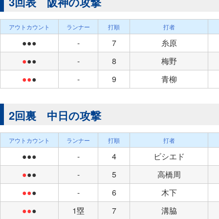
3回表 阪神の攻撃
アウトカウント
ランナー
打順
打者
●●●
-
7
糸原
●
●●
-
8
梅野
●●
●
-
9
青柳
2回裏 中日の攻撃
アウトカウント
ランナー
打順
打者
●●●
-
4
ビシエド
●
●●
-
5
高橋周
●●
●
-
6
木下
●●
●
1塁
7
溝脇