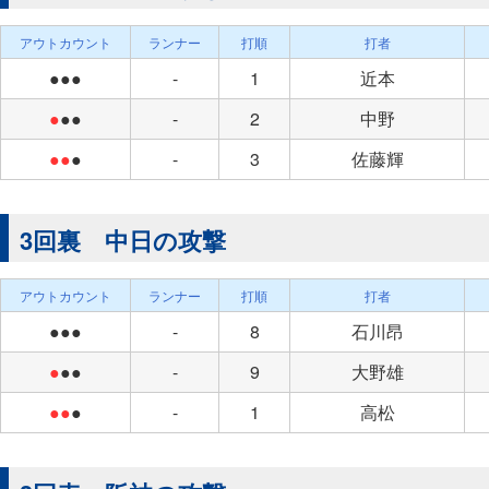
アウトカウント
ランナー
打順
打者
●●●
-
1
近本
●
●●
-
2
中野
●●
●
-
3
佐藤輝
3回裏 中日の攻撃
アウトカウント
ランナー
打順
打者
●●●
-
8
石川昂
●
●●
-
9
大野雄
●●
●
-
1
高松