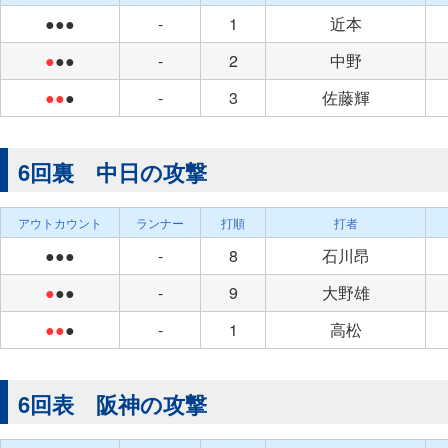
●●●
-
1
近本
●
●●
-
2
中野
●●
●
-
3
佐藤輝
6回裏 中日の攻撃
アウトカウント
ランナー
打順
打者
●●●
-
8
石川昂
●
●●
-
9
大野雄
●●
●
-
1
高松
6回表 阪神の攻撃