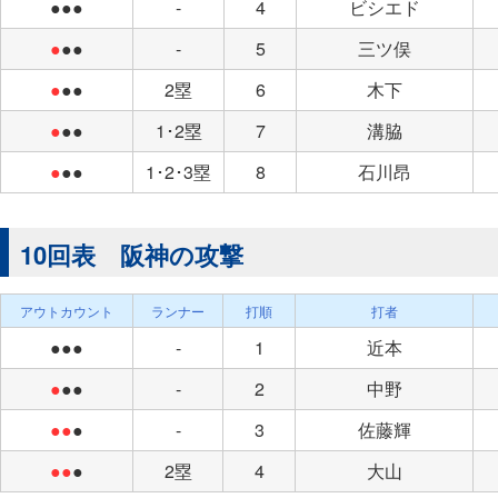
●●●
-
4
ビシエド
●
●●
-
5
三ツ俣
●
●●
2塁
6
木下
●
●●
1･2塁
7
溝脇
●
●●
1･2･3塁
8
石川昂
10回表 阪神の攻撃
アウトカウント
ランナー
打順
打者
●●●
-
1
近本
●
●●
-
2
中野
●●
●
-
3
佐藤輝
●●
●
2塁
4
大山