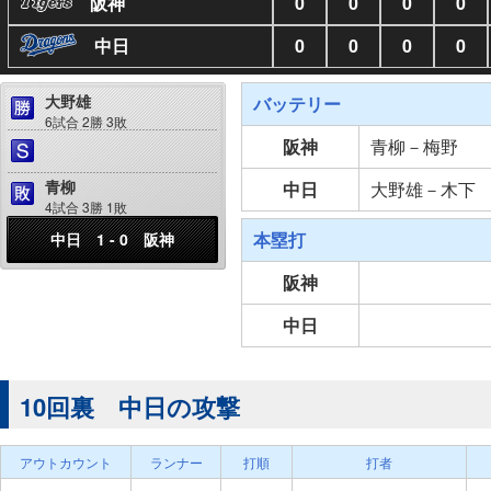
阪神
0
0
0
0
中日
0
0
0
0
大野雄
バッテリー
6試合 2勝 3敗
阪神
青柳－梅野
青柳
中日
大野雄－木下
4試合 3勝 1敗
本塁打
中日 1 - 0 阪神
阪神
中日
10回裏 中日の攻撃
アウトカウント
ランナー
打順
打者