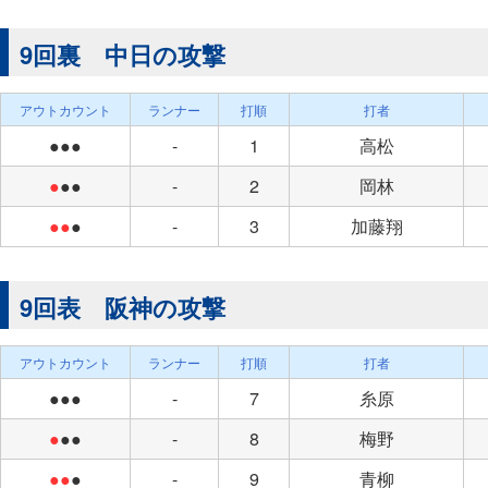
9回裏 中日の攻撃
アウトカウント
ランナー
打順
打者
●●●
-
1
高松
●
●●
-
2
岡林
●●
●
-
3
加藤翔
9回表 阪神の攻撃
アウトカウント
ランナー
打順
打者
●●●
-
7
糸原
●
●●
-
8
梅野
●●
●
-
9
青柳