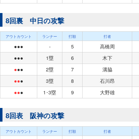
8回裏 中日の攻撃
アウトカウント
ランナー
打順
打者
●●●
-
5
高橋周
●●●
1塁
6
木下
●
●●
2塁
7
溝脇
●●
●
3塁
8
石川昂
●●
●
1･3塁
9
大野雄
8回表 阪神の攻撃
アウトカウント
ランナー
打順
打者