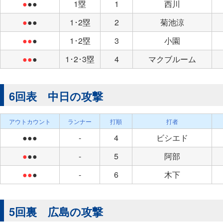
●
●●
1塁
1
西川
●
●●
1･2塁
2
菊池涼
●●
●
1･2塁
3
小園
●●
●
1･2･3塁
4
マクブルーム
6回表 中日の攻撃
アウトカウント
ランナー
打順
打者
●●●
-
4
ビシエド
●
●●
-
5
阿部
●●
●
-
6
木下
5回裏 広島の攻撃