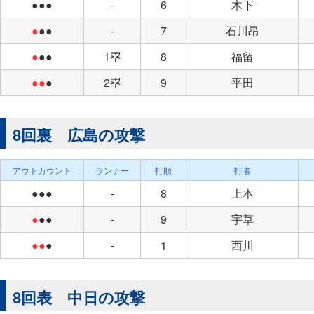
●●●
-
6
木下
●
●●
-
7
石川昂
●
●●
1塁
8
福留
●●
●
2塁
9
平田
8回裏 広島の攻撃
アウトカウント
ランナー
打順
打者
●●●
-
8
上本
●
●●
-
9
宇草
●●
●
-
1
西川
8回表 中日の攻撃