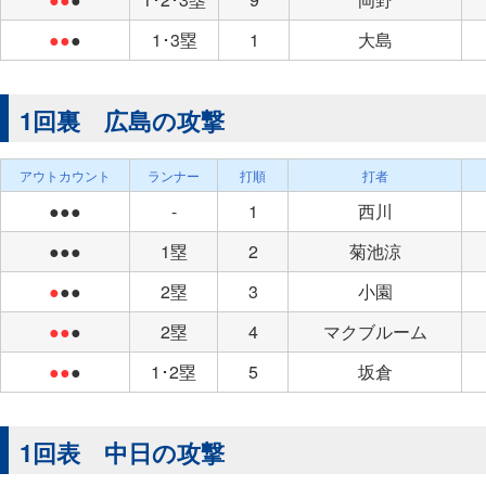
●●
●
1･3塁
1
大島
1回裏 広島の攻撃
アウトカウント
ランナー
打順
打者
●●●
-
1
西川
●●●
1塁
2
菊池涼
●
●●
2塁
3
小園
●●
●
2塁
4
マクブルーム
●●
●
1･2塁
5
坂倉
1回表 中日の攻撃