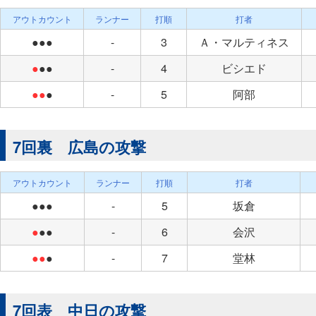
アウトカウント
ランナー
打順
打者
●●●
-
3
Ａ・マルティネス
●
●●
-
4
ビシエド
●●
●
-
5
阿部
7回裏 広島の攻撃
アウトカウント
ランナー
打順
打者
●●●
-
5
坂倉
●
●●
-
6
会沢
●●
●
-
7
堂林
7回表 中日の攻撃