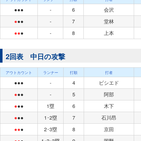
●●●
-
6
会沢
●
●●
-
7
堂林
●●
●
-
8
上本
2回表 中日の攻撃
アウトカウント
ランナー
打順
打者
●●●
-
4
ビシエド
●
●●
-
5
阿部
●
●●
1塁
6
木下
●
●●
1･2塁
7
石川昂
●●
●
2･3塁
8
京田
●●
●
1･2･3塁
9
岡野