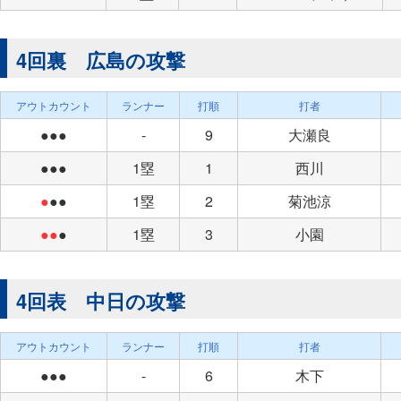
4回裏 広島の攻撃
アウトカウント
ランナー
打順
打者
●●●
-
9
大瀬良
●●●
1塁
1
西川
●
●●
1塁
2
菊池涼
●●
●
1塁
3
小園
4回表 中日の攻撃
アウトカウント
ランナー
打順
打者
●●●
-
6
木下