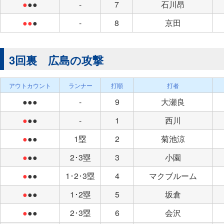
●
●●
-
7
石川昂
●●
●
-
8
京田
3回裏 広島の攻撃
アウトカウント
ランナー
打順
打者
●●●
-
9
大瀬良
●
●●
-
1
西川
●
●●
1塁
2
菊池涼
●
●●
2･3塁
3
小園
●
●●
1･2･3塁
4
マクブルーム
●
●●
1･2塁
5
坂倉
●
●●
2･3塁
6
会沢