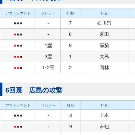
アウトカウント
ランナー
打順
打者
●●●
-
7
石川昂
●
●●
-
8
京田
●
●●
1塁
9
溝脇
●●
●
2塁
1
大島
●●
●
1･2塁
2
岡林
6回裏 広島の攻撃
アウトカウント
ランナー
打順
打者
●●●
-
8
上本
●
●●
-
9
末包