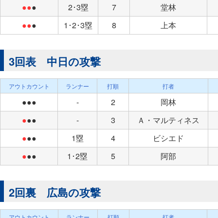
●●
●
2･3塁
7
堂林
●●
●
1･2･3塁
8
上本
3回表 中日の攻撃
アウトカウント
ランナー
打順
打者
●●●
-
2
岡林
●
●●
-
3
Ａ・マルティネス
●
●●
1塁
4
ビシエド
●
●●
1･2塁
5
阿部
2回裏 広島の攻撃
アウトカウント
ランナー
打順
打者