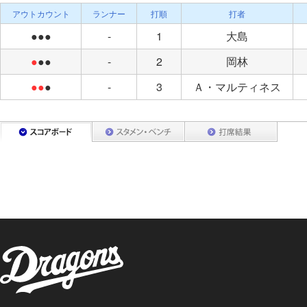
アウトカウント
ランナー
打順
打者
●●●
-
1
大島
●
●●
-
2
岡林
●●
●
-
3
Ａ・マルティネス