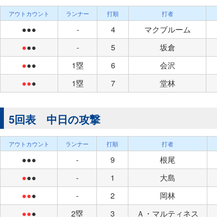
アウトカウント
ランナー
打順
打者
●●●
-
4
マクブルーム
●
●●
-
5
坂倉
●
●●
1塁
6
会沢
●●
●
1塁
7
堂林
5回表 中日の攻撃
アウトカウント
ランナー
打順
打者
●●●
-
9
根尾
●
●●
-
1
大島
●●
●
-
2
岡林
●●
●
2塁
3
Ａ・マルティネス