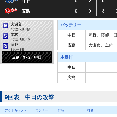
中日
0
2
0
広島
0
0
3
大瀬良
バッテリー
4試合 2勝 1敗
栗林
中日
岡野、藤嶋、
8試合 1敗 5Ｓ
岡野
広島
大瀬良、島内
1試合 1敗
本塁打
広島 3 - 2 中日
中日
広島
9回表 中日の攻撃
アウトカウント
ランナー
打順
打者