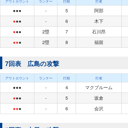
アウトカウント
ランナー
打順
打者
●●●
-
5
阿部
●
●●
-
6
木下
●
●●
2塁
7
石川昂
●●
●
2塁
8
福留
7回表 広島の攻撃
アウトカウント
ランナー
打順
打者
●●●
-
4
マクブルーム
●
●●
-
5
坂倉
●●
●
-
6
会沢