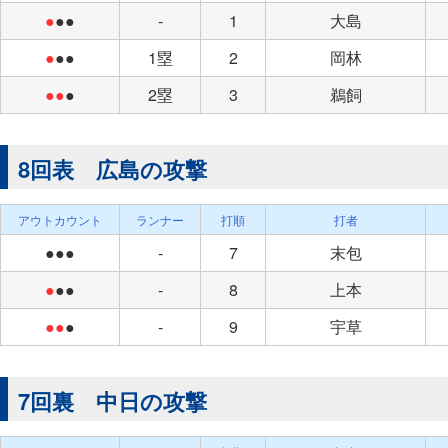
●
●●
-
1
大島
●
●●
1塁
2
岡林
●●
●
2塁
3
鵜飼
8回表 広島の攻撃
アウトカウント
ランナー
打順
打者
●●●
-
7
末包
●
●●
-
8
上本
●●
●
-
9
宇草
7回裏 中日の攻撃