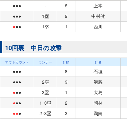
●●●
-
8
上本
●●●
1塁
9
中村健
●
●●
1塁
1
西川
10回裏 中日の攻撃
アウトカウント
ランナー
打順
打者
●●●
-
8
石垣
●●●
2塁
9
溝脇
●
●●
3塁
1
大島
●
●●
1･3塁
2
岡林
●●
●
2･3塁
3
鵜飼