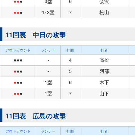
●●
●
3塁
6
会沢
●●
●
1･3塁
7
松山
11回裏 中日の攻撃
アウトカウント
ランナー
打順
打者
●●●
-
4
高松
●
●●
-
5
阿部
●
●●
1塁
6
木下
●●
●
1塁
7
山下
11回表 広島の攻撃
アウトカウント
ランナー
打順
打者