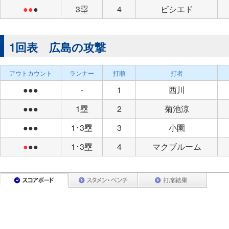
●●
●
3塁
4
ビシエド
1回表 広島の攻撃
アウトカウント
ランナー
打順
打者
●●●
-
1
西川
●●●
1塁
2
菊池涼
●●●
1･3塁
3
小園
●
●●
1･3塁
4
マクブルーム