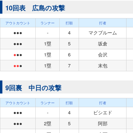
10回表 広島の攻撃
アウトカウント
ランナー
打順
打者
●●●
-
4
マクブルーム
●●●
1塁
5
坂倉
●
●●
1塁
6
会沢
●●
●
1塁
7
末包
9回裏 中日の攻撃
アウトカウント
ランナー
打順
打者
●●●
-
4
ビシエド
●●●
2塁
5
阿部