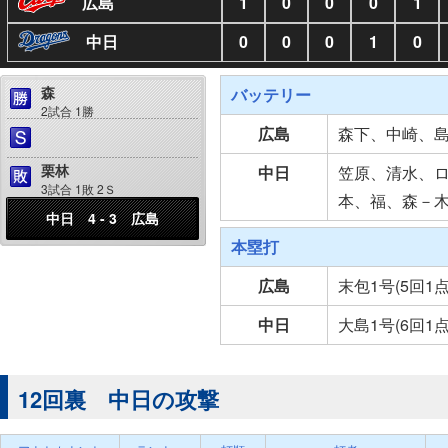
広島
1
0
0
0
1
中日
0
0
0
1
0
森
バッテリー
2試合 1勝
広島
森下、中崎、
栗林
中日
笠原、清水、
3試合 1敗 2Ｓ
本、福、森－
中日 4 - 3 広島
本塁打
広島
末包1号(5回1
中日
大島1号(6回1
12回裏 中日の攻撃