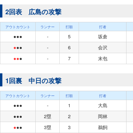
2回表 広島の攻撃
アウトカウント
ランナー
打順
打者
●●●
-
5
坂倉
●
●●
-
6
会沢
●●
●
-
7
末包
1回裏 中日の攻撃
アウトカウント
ランナー
打順
打者
●●●
-
1
大島
●●●
2塁
2
岡林
●
●●
3塁
3
鵜飼