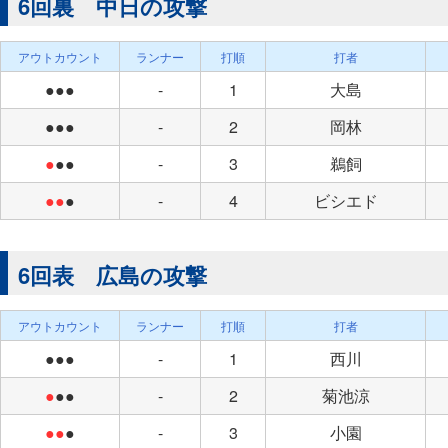
6回裏 中日の攻撃
アウトカウント
ランナー
打順
打者
●●●
-
1
大島
●●●
-
2
岡林
●
●●
-
3
鵜飼
●●
●
-
4
ビシエド
6回表 広島の攻撃
アウトカウント
ランナー
打順
打者
●●●
-
1
西川
●
●●
-
2
菊池涼
●●
●
-
3
小園