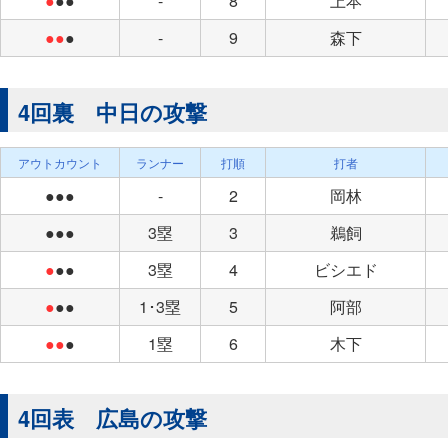
●
●●
-
8
上本
●●
●
-
9
森下
4回裏 中日の攻撃
アウトカウント
ランナー
打順
打者
●●●
-
2
岡林
●●●
3塁
3
鵜飼
●
●●
3塁
4
ビシエド
●
●●
1･3塁
5
阿部
●●
●
1塁
6
木下
4回表 広島の攻撃