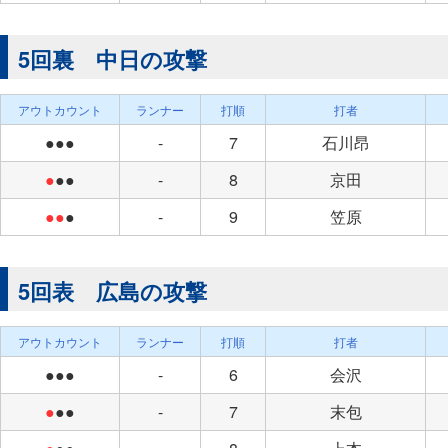
5回裏 中日の攻撃
アウトカウント
ランナー
打順
打者
●●●
-
7
石川昂
●
●●
-
8
京田
●●
●
-
9
笠原
5回表 広島の攻撃
アウトカウント
ランナー
打順
打者
●●●
-
6
会沢
●
●●
-
7
末包