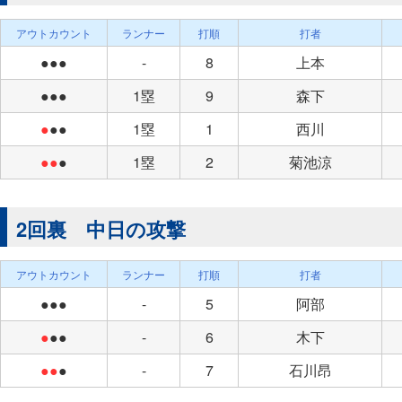
アウトカウント
ランナー
打順
打者
●●●
-
8
上本
●●●
1塁
9
森下
●
●●
1塁
1
西川
●●
●
1塁
2
菊池涼
2回裏 中日の攻撃
アウトカウント
ランナー
打順
打者
●●●
-
5
阿部
●
●●
-
6
木下
●●
●
-
7
石川昂