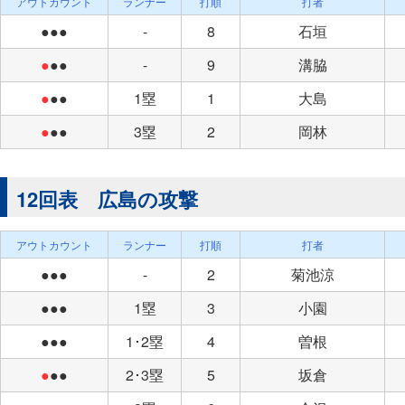
アウトカウント
ランナー
打順
打者
●●●
-
8
石垣
●
●●
-
9
溝脇
●
●●
1塁
1
大島
●
●●
3塁
2
岡林
12回表 広島の攻撃
アウトカウント
ランナー
打順
打者
●●●
-
2
菊池涼
●●●
1塁
3
小園
●●●
1･2塁
4
曽根
●
●●
2･3塁
5
坂倉