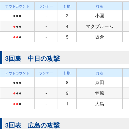
アウトカウント
ランナー
打順
打者
●●●
-
3
小園
●
●●
-
4
マクブルーム
●●
●
-
5
坂倉
3回裏 中日の攻撃
アウトカウント
ランナー
打順
打者
●●●
-
8
京田
●
●●
-
9
笠原
●●
●
-
1
大島
3回表 広島の攻撃