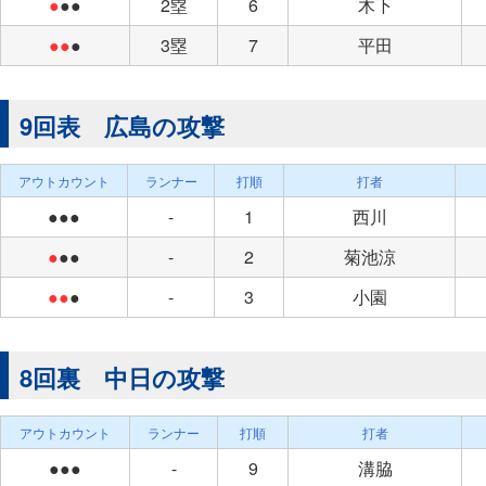
●
●●
2塁
6
木下
●●
●
3塁
7
平田
9回表 広島の攻撃
アウトカウント
ランナー
打順
打者
●●●
-
1
西川
●
●●
-
2
菊池涼
●●
●
-
3
小園
8回裏 中日の攻撃
アウトカウント
ランナー
打順
打者
●●●
-
9
溝脇