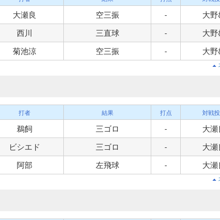
大瀬良
空三振
-
大野
西川
三直球
-
大野
菊池涼
空三振
-
大野
打者
結果
打点
対戦投
鵜飼
三ゴロ
-
大瀬
ビシエド
三ゴロ
-
大瀬
阿部
左飛球
-
大瀬