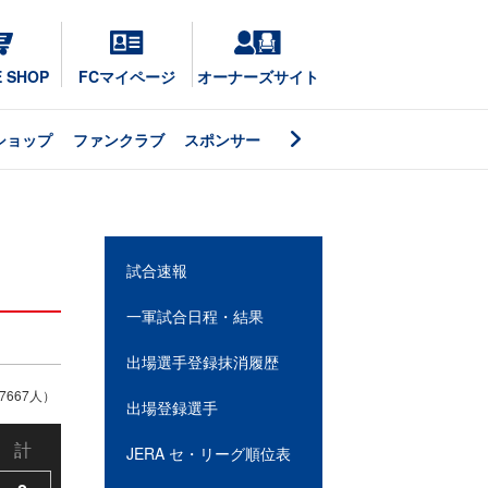
E SHOP
FCマイページ
オーナーズサイト
ショップ
ファンクラブ
スポンサー
試合速報
一軍試合日程・結果
出場選手登録抹消履歴
667人）
出場登録選手
計
JERA セ・リーグ順位表