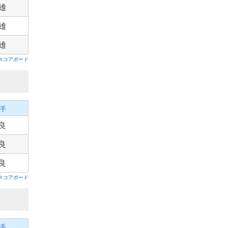
雄
雄
雄
スコアボード
手
良
良
良
スコアボード
手