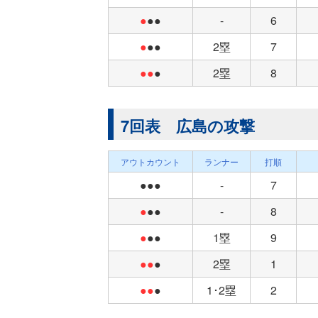
●
●●
-
6
●
●●
2塁
7
●●
●
2塁
8
7回表 広島の攻撃
アウトカウント
ランナー
打順
●●●
-
7
●
●●
-
8
●
●●
1塁
9
●●
●
2塁
1
●●
●
1･2塁
2