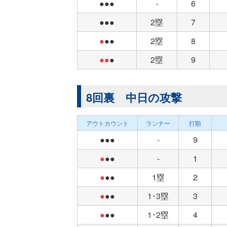
●●●
-
6
●●●
2塁
7
●
●●
2塁
8
●●
●
2塁
9
8回裏 中日の攻撃
アウトカウント
ランナー
打順
●●●
-
9
●
●●
-
1
●
●●
1塁
2
●
●●
1･3塁
3
●
●●
1･2塁
4