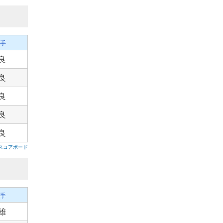
手
良
良
良
良
良
スコアボード
手
雄