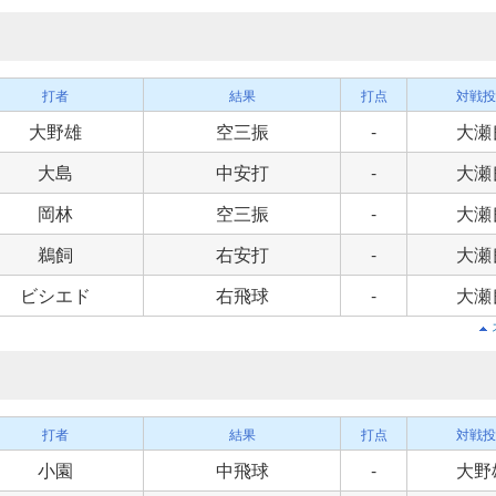
打者
結果
打点
対戦投
大野雄
空三振
-
大瀬
大島
中安打
-
大瀬
岡林
空三振
-
大瀬
鵜飼
右安打
-
大瀬
ビシエド
右飛球
-
大瀬
打者
結果
打点
対戦投
小園
中飛球
-
大野