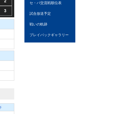
2
セ・パ交流戦順位表
3
試合放送予定
戦いの軌跡
プレイバックギャラリー
手