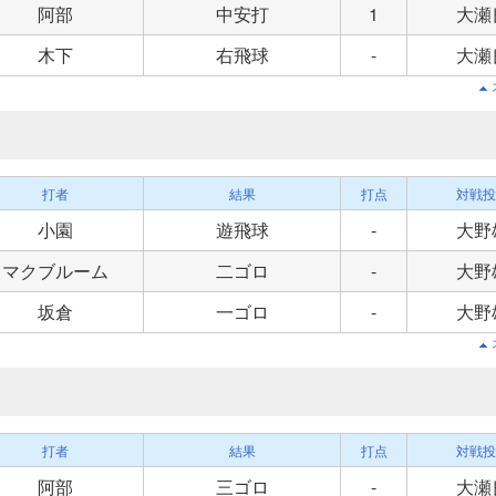
阿部
中安打
1
大瀬
木下
右飛球
-
大瀬
打者
結果
打点
対戦投
小園
遊飛球
-
大野
マクブルーム
二ゴロ
-
大野
坂倉
一ゴロ
-
大野
打者
結果
打点
対戦投
阿部
三ゴロ
-
大瀬