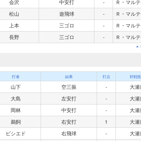
会沢
中安打
-
Ｒ・マルテ
松山
遊飛球
-
Ｒ・マルテ
上本
三ゴロ
-
Ｒ・マルテ
長野
三ゴロ
-
Ｒ・マルテ
打者
結果
打点
対戦投
山下
空三振
-
大瀬
大島
左安打
-
大瀬
岡林
中安打
-
大瀬
鵜飼
右安打
1
大瀬
ビシエド
右飛球
-
大瀬