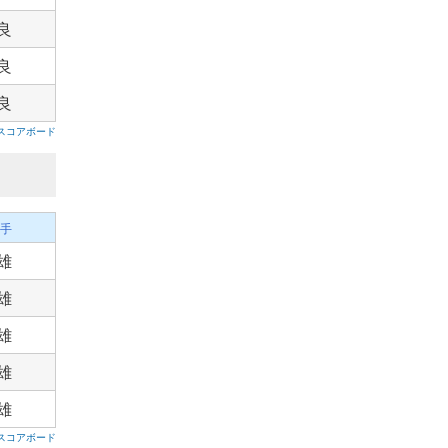
良
良
良
スコアボード
手
雄
雄
雄
雄
雄
スコアボード