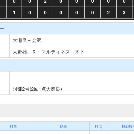
0
0
2
0
0
0
0
0
1
0
0
0
0
0
2
X
ー
大瀬良－会沢
大野雄、Ｒ・マルティネス－木下
阿部2号(2回1点大瀬良)
打者
結果
打点
対戦投