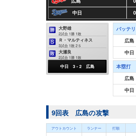
広島
0
中日
0
大野雄
バッテリ
2試合 1勝 1敗
Ｒ・マルティネス
広島
3試合 1敗 2Ｓ
大瀬良
中日
2試合 1勝 1敗
本塁打
中日 3 - 2 広島
広島
中日
9回表 広島の攻撃
アウトカウント
ランナー
打順