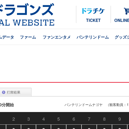
TICKET
ONLIN
ムデータ
ファーム
ファンエンタメ
バンテリンドーム
グッズ
00分開始
バンテリンドームナゴヤ （観客動員：17
2
3
4
5
6
7
8
9