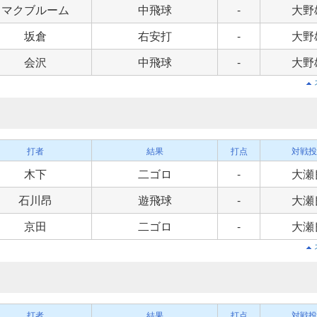
マクブルーム
中飛球
-
大野
坂倉
右安打
-
大野
会沢
中飛球
-
大野
打者
結果
打点
対戦投
木下
二ゴロ
-
大瀬
石川昂
遊飛球
-
大瀬
京田
二ゴロ
-
大瀬
打者
結果
打点
対戦投