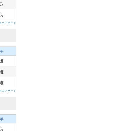
良
良
スコアボード
手
雄
雄
雄
スコアボード
手
良