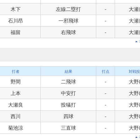
木下
左線二塁打
-
大瀬
石川昂
一邪飛球
-
大瀬
福留
右飛球
-
大瀬
打者
結果
打点
対戦投
野間
二飛球
-
大野
上本
中安打
-
大野
大瀬良
投犠打
-
大野
西川
四球
-
大野
菊池涼
三直球
-
大野