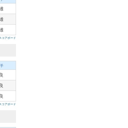
雄
雄
雄
スコアボード
手
良
良
良
スコアボード