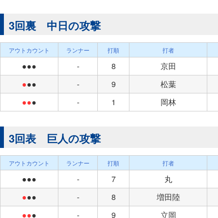
3回裏 中日の攻撃
アウトカウント
ランナー
打順
打者
●●●
-
8
京田
●
●●
-
9
松葉
●●
●
-
1
岡林
3回表 巨人の攻撃
アウトカウント
ランナー
打順
打者
●●●
-
7
丸
●
●●
-
8
増田陸
●●
●
-
9
立岡