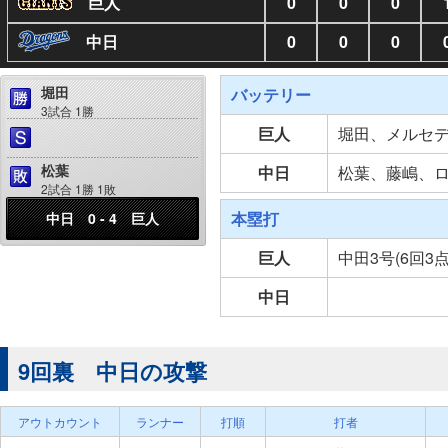
巨人
0
0
0
中日
0
0
0
堀田
バッテリー
3試合 1勝
巨人
堀田、メルセ
松葉
中日
松葉、藤嶋、
2試合 1勝 1敗
本塁打
中日 0 - 4 巨人
巨人
中田3号(6回3
中日
9回裏 中日の攻撃
アウトカウント
ランナー
打順
打者