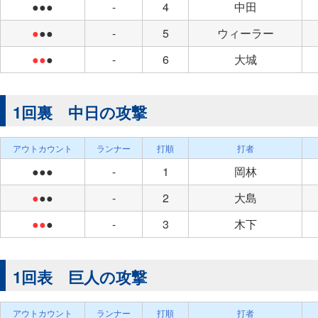
●●●
-
4
中田
●
●●
-
5
ウィーラー
●●
●
-
6
大城
1回裏 中日の攻撃
アウトカウント
ランナー
打順
打者
●●●
-
1
岡林
●
●●
-
2
大島
●●
●
-
3
木下
1回表 巨人の攻撃
アウトカウント
ランナー
打順
打者