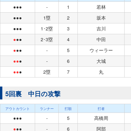
●●●
-
1
若林
●●●
1塁
2
坂本
●●●
1･2塁
3
吉川
●
●●
2･3塁
4
中田
●
●●
-
5
ウィーラー
●●
●
-
6
大城
●●
●
2塁
7
丸
5回裏 中日の攻撃
アウトカウント
ランナー
打順
打者
●●●
-
5
高橋周
●
●●
-
6
阿部