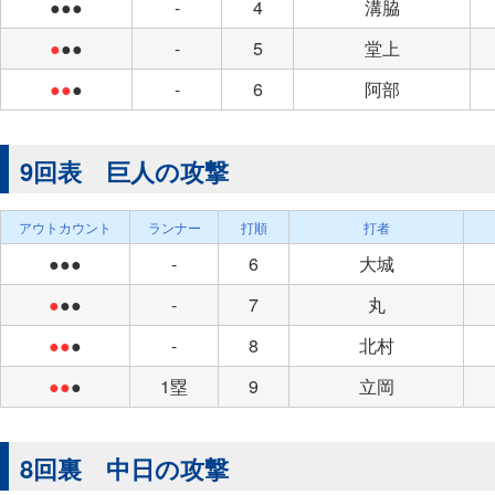
●●●
-
4
溝脇
●
●●
-
5
堂上
●●
●
-
6
阿部
9回表 巨人の攻撃
アウトカウント
ランナー
打順
打者
●●●
-
6
大城
●
●●
-
7
丸
●●
●
-
8
北村
●●
●
1塁
9
立岡
8回裏 中日の攻撃