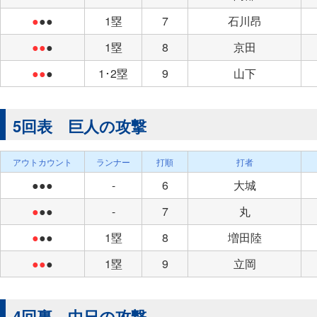
●
●●
1塁
7
石川昂
●●
●
1塁
8
京田
●●
●
1･2塁
9
山下
5回表 巨人の攻撃
アウトカウント
ランナー
打順
打者
●●●
-
6
大城
●
●●
-
7
丸
●
●●
1塁
8
増田陸
●●
●
1塁
9
立岡
4回裏 中日の攻撃