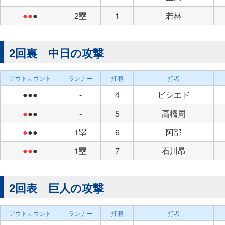
●●
●
2塁
1
若林
2回裏 中日の攻撃
アウトカウント
ランナー
打順
打者
●●●
-
4
ビシエド
●
●●
-
5
高橋周
●
●●
1塁
6
阿部
●●
●
1塁
7
石川昂
2回表 巨人の攻撃
アウトカウント
ランナー
打順
打者