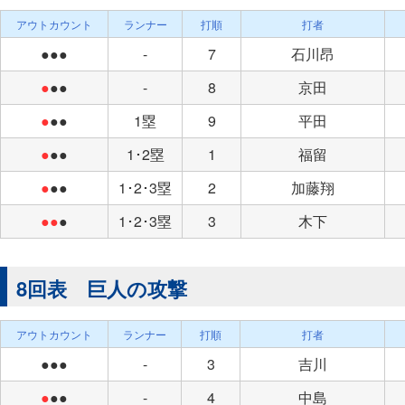
アウトカウント
ランナー
打順
打者
●●●
-
7
石川昂
●
●●
-
8
京田
●
●●
1塁
9
平田
●
●●
1･2塁
1
福留
●
●●
1･2･3塁
2
加藤翔
●●
●
1･2･3塁
3
木下
8回表 巨人の攻撃
アウトカウント
ランナー
打順
打者
●●●
-
3
吉川
●
●●
-
4
中島