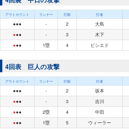
アウトカウント
ランナー
打順
打者
●●●
-
2
大島
●
●●
-
3
木下
●
●●
1塁
4
ビシエド
4回表 巨人の攻撃
アウトカウント
ランナー
打順
打者
●●●
-
2
坂本
●
●●
-
3
吉川
●
●●
2塁
4
中田
●
●●
1塁
5
ウィーラー