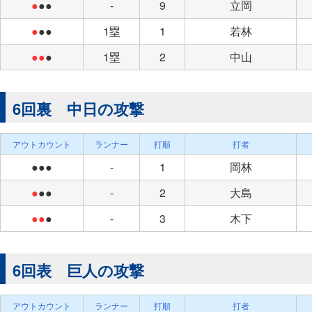
●
●●
-
9
立岡
●
●●
1塁
1
若林
●●
●
1塁
2
中山
6回裏 中日の攻撃
アウトカウント
ランナー
打順
打者
●●●
-
1
岡林
●
●●
-
2
大島
●●
●
-
3
木下
6回表 巨人の攻撃
アウトカウント
ランナー
打順
打者