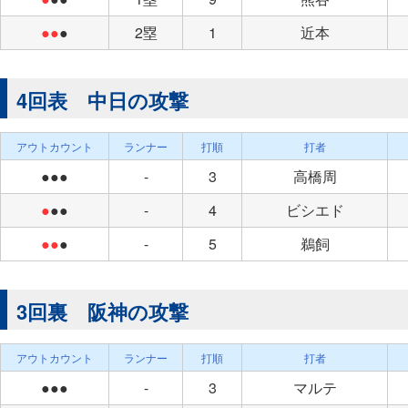
●●
●
2塁
1
近本
4回表 中日の攻撃
アウトカウント
ランナー
打順
打者
●●●
-
3
高橋周
●
●●
-
4
ビシエド
●●
●
-
5
鵜飼
3回裏 阪神の攻撃
アウトカウント
ランナー
打順
打者
●●●
-
3
マルテ