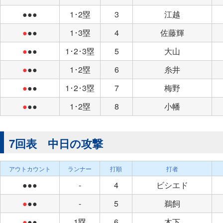
●●●
1･2塁
3
江越
●
●●
1･3塁
4
佐藤輝
●
●●
1･2･3塁
5
大山
●
●●
1･2塁
6
糸井
●
●●
1･2･3塁
7
梅野
●
●●
1･2塁
8
小幡
7回表 中日の攻撃
アウトカウント
ランナー
打順
打者
●●●
-
4
ビシエド
●
●●
-
5
鵜飼
●
●●
1塁
6
木下