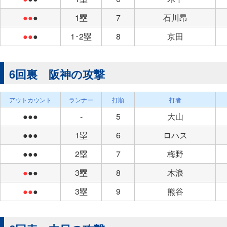
●●
●
1塁
7
石川昂
●●
●
1･2塁
8
京田
6回裏 阪神の攻撃
アウトカウント
ランナー
打順
打者
●●●
-
5
大山
●●●
1塁
6
ロハス
●●●
2塁
7
梅野
●
●●
3塁
8
木浪
●●
●
3塁
9
熊谷