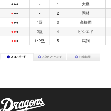
●●●
-
1
大島
●
●●
-
2
岡林
●
●●
1塁
3
高橋周
●●
●
2塁
4
ビシエド
●●
●
1･2塁
5
鵜飼