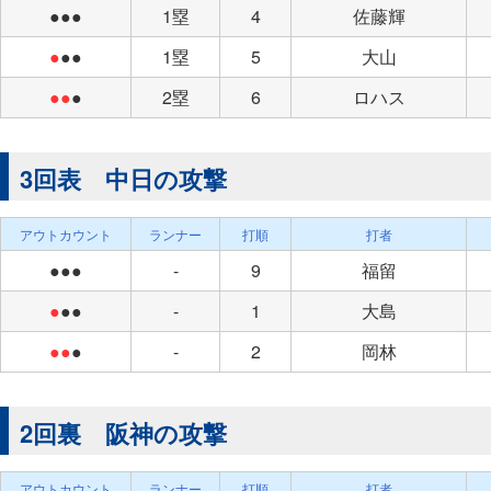
●●●
1塁
4
佐藤輝
●
●●
1塁
5
大山
●●
●
2塁
6
ロハス
3回表 中日の攻撃
アウトカウント
ランナー
打順
打者
●●●
-
9
福留
●
●●
-
1
大島
●●
●
-
2
岡林
2回裏 阪神の攻撃
アウトカウント
ランナー
打順
打者