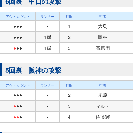
6回表 中日の攻撃
アウトカウント
ランナー
打順
打者
●●●
-
1
大島
●●●
1塁
2
岡林
●
●●
1塁
3
高橋周
5回裏 阪神の攻撃
アウトカウント
ランナー
打順
打者
●●●
-
2
糸原
●
●●
-
3
マルテ
●●
●
-
4
佐藤輝