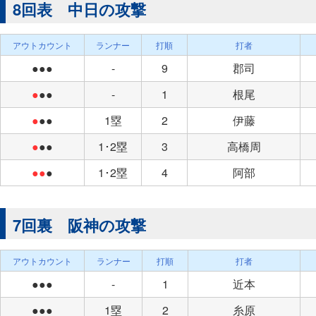
8回表 中日の攻撃
アウトカウント
ランナー
打順
打者
●●●
-
9
郡司
●
●●
-
1
根尾
●
●●
1塁
2
伊藤
●
●●
1･2塁
3
高橋周
●●
●
1･2塁
4
阿部
7回裏 阪神の攻撃
アウトカウント
ランナー
打順
打者
●●●
-
1
近本
●●●
1塁
2
糸原