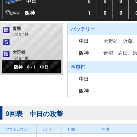
中日
0
0
0
阪神
1
0
0
青柳
バッテリー
3試合 1勝
中日
大野雄、近藤
大野雄
阪神
青柳、岩田、
3試合 1敗
本塁打
阪神 6 - 1 中日
中日
阪神
9回表 中日の攻撃
アウトカウント
ランナー
打順
打者