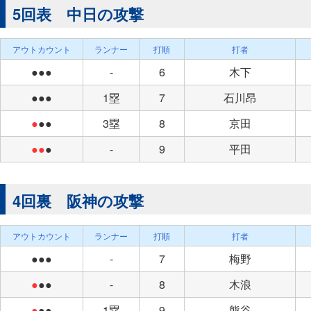
5回表 中日の攻撃
アウトカウント
ランナー
打順
打者
●●●
-
6
木下
●●●
1塁
7
石川昂
●
●●
3塁
8
京田
●●
●
-
9
平田
4回裏 阪神の攻撃
アウトカウント
ランナー
打順
打者
●●●
-
7
梅野
●
●●
-
8
木浪
●
●●
1塁
9
熊谷