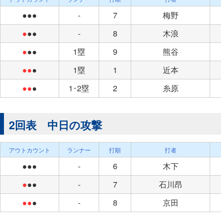
●●●
-
7
梅野
●
●●
-
8
木浪
●
●●
1塁
9
熊谷
●●
●
1塁
1
近本
●●
●
1･2塁
2
糸原
2回表 中日の攻撃
アウトカウント
ランナー
打順
打者
●●●
-
6
木下
●
●●
-
7
石川昂
●●
●
-
8
京田