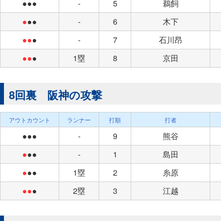
●●●
-
5
鵜飼
●
●●
-
6
木下
●●
●
-
7
石川昂
●●
●
1塁
8
京田
8回裏 阪神の攻撃
アウトカウント
ランナー
打順
打者
●●●
-
9
熊谷
●
●●
-
1
島田
●
●●
1塁
2
糸原
●●
●
2塁
3
江越