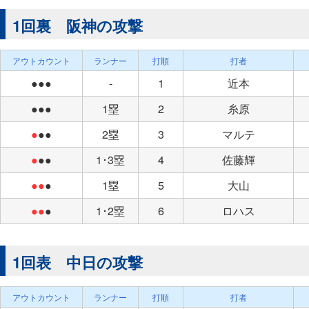
1回裏 阪神の攻撃
アウトカウント
ランナー
打順
打者
●●●
-
1
近本
●●●
1塁
2
糸原
●
●●
2塁
3
マルテ
●
●●
1･3塁
4
佐藤輝
●●
●
1塁
5
大山
●●
●
1･2塁
6
ロハス
1回表 中日の攻撃
アウトカウント
ランナー
打順
打者