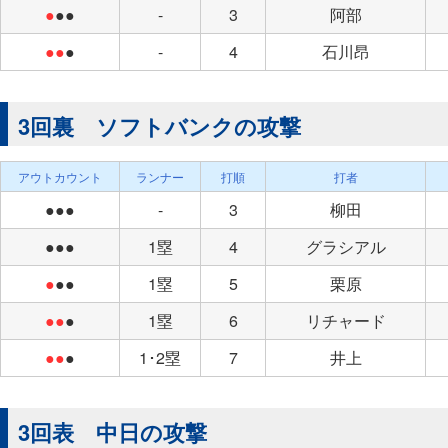
●
●●
-
3
阿部
●●
●
-
4
石川昂
3回裏 ソフトバンクの攻撃
アウトカウント
ランナー
打順
打者
●●●
-
3
柳田
●●●
1塁
4
グラシアル
●
●●
1塁
5
栗原
●●
●
1塁
6
リチャード
●●
●
1･2塁
7
井上
3回表 中日の攻撃