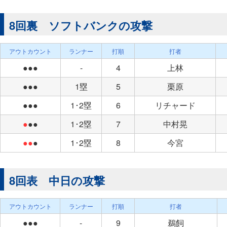
8回裏 ソフトバンクの攻撃
アウトカウント
ランナー
打順
打者
●●●
-
4
上林
●●●
1塁
5
栗原
●●●
1･2塁
6
リチャード
●
●●
1･2塁
7
中村晃
●●
●
1･2塁
8
今宮
8回表 中日の攻撃
アウトカウント
ランナー
打順
打者
●●●
-
9
鵜飼