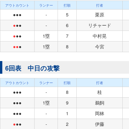
アウトカウント
ランナー
打順
打者
●●●
-
5
栗原
●
●●
-
6
リチャード
●
●●
1塁
7
中村晃
●●
●
1塁
8
今宮
6回表 中日の攻撃
アウトカウント
ランナー
打順
打者
●●●
-
8
桂
●●●
1塁
9
鵜飼
●●●
-
1
岡林
●
●●
-
2
伊藤