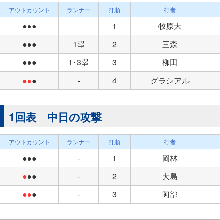
アウトカウント
ランナー
打順
打者
●●●
-
1
牧原大
●●●
1塁
2
三森
●●●
1･3塁
3
柳田
●●
●
-
4
グラシアル
1回表 中日の攻撃
アウトカウント
ランナー
打順
打者
●●●
-
1
岡林
●
●●
-
2
大島
●●
●
-
3
阿部