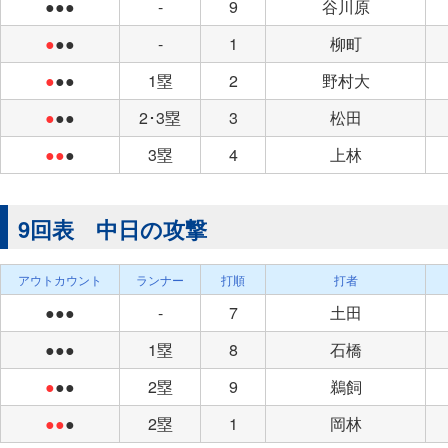
●●●
-
9
谷川原
●
●●
-
1
柳町
●
●●
1塁
2
野村大
●
●●
2･3塁
3
松田
●●
●
3塁
4
上林
9回表 中日の攻撃
アウトカウント
ランナー
打順
打者
●●●
-
7
土田
●●●
1塁
8
石橋
●
●●
2塁
9
鵜飼
●●
●
2塁
1
岡林