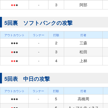
●●
●
-
3
阿部
5回裏 ソフトバンクの攻撃
アウトカウント
ランナー
打順
打者
●●●
-
2
三森
●
●●
-
3
松田
●●
●
-
4
上林
5回表 中日の攻撃
アウトカウント
ランナー
打順
打者
●●●
-
5
高橋周
●
●●
-
6
Ａ・マルティネス