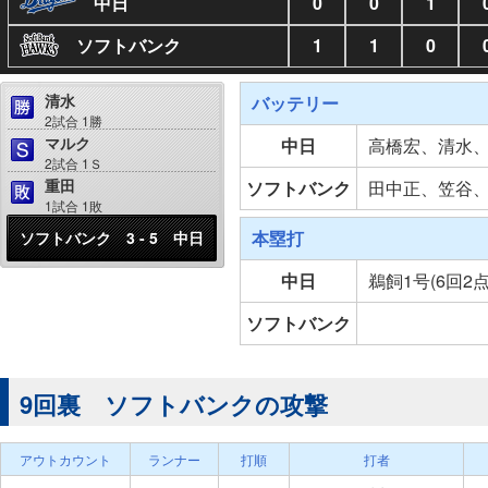
中日
0
0
1
ソフトバンク
1
1
0
清水
バッテリー
2試合 1勝
マルク
中日
高橋宏、清水
2試合 1Ｓ
重田
ソフトバンク
田中正、笠谷
1試合 1敗
本塁打
ソフトバンク 3 - 5 中日
中日
鵜飼1号(6回2
ソフトバンク
9回裏 ソフトバンクの攻撃
アウトカウント
ランナー
打順
打者