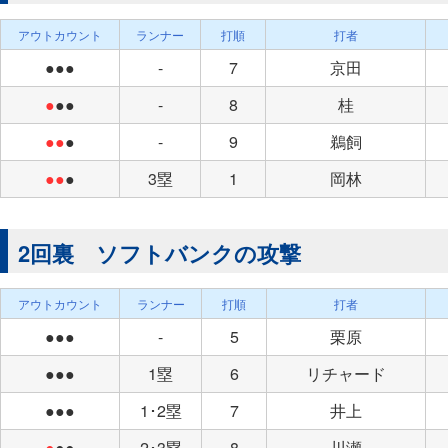
アウトカウント
ランナー
打順
打者
●●●
-
7
京田
●
●●
-
8
桂
●●
●
-
9
鵜飼
●●
●
3塁
1
岡林
2回裏 ソフトバンクの攻撃
アウトカウント
ランナー
打順
打者
●●●
-
5
栗原
●●●
1塁
6
リチャード
●●●
1･2塁
7
井上
●
●●
2･3塁
8
川瀬