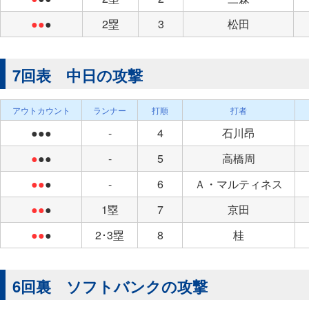
●●
●
2塁
3
松田
7回表 中日の攻撃
アウトカウント
ランナー
打順
打者
●●●
-
4
石川昂
●
●●
-
5
高橋周
●●
●
-
6
Ａ・マルティネス
●●
●
1塁
7
京田
●●
●
2･3塁
8
桂
6回裏 ソフトバンクの攻撃