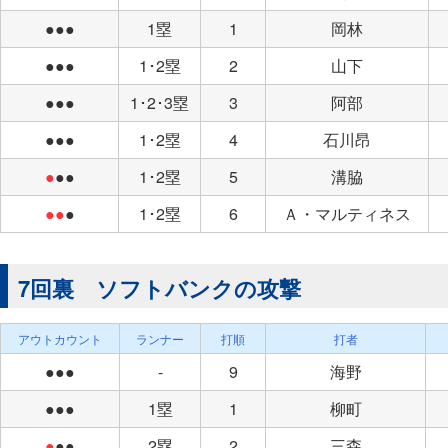
●●●
1塁
1
岡林
●●●
1･2塁
2
山下
●●●
1･2･3塁
3
阿部
●●●
1･2塁
4
石川昂
●
●●
1･2塁
5
溝脇
●●
●
1･2塁
6
Ａ・マルティネス
7回裏 ソフトバンクの攻撃
アウトカウント
ランナー
打順
打者
●●●
-
9
海野
●●●
1塁
1
柳町
●
●●
2塁
2
三森