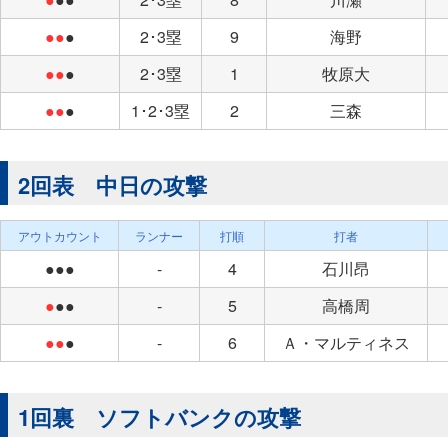
●●
●
2･3塁
9
海野
●●
●
2･3塁
1
牧原大
●●
●
1･2･3塁
2
三森
2回表 中日の攻撃
アウトカウント
ランナー
打順
打者
●●●
-
4
石川昂
●
●●
-
5
高橋周
●●
●
-
6
Ａ・マルティネス
1回裏 ソフトバンクの攻撃