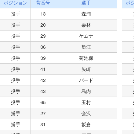
ポジション
背番号
選手
ポ
投手
13
森浦
投手
20
栗林
投手
29
ケムナ
投手
36
塹江
投手
39
菊池保
投手
41
矢崎
投手
42
バード
投手
43
島内
投手
65
玉村
捕手
27
会沢
捕手
31
坂倉