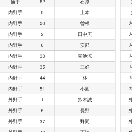
捕手
62
石原
内野手
0
上本
内野手
00
曽根
内野手
2
田中広
内野手
6
安部
内野手
33
菊池涼
内野手
35
三好
内野手
44
林
内野手
51
小園
外野手
1
鈴木誠
外野手
5
長野
外野手
37
野間