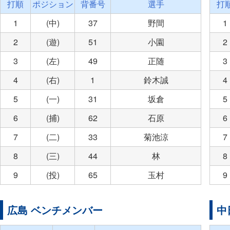
打順
ポジション
背番号
選手
打
1
(中)
37
野間
1
2
(遊)
51
小園
2
3
(左)
49
正随
3
4
(右)
1
鈴木誠
4
5
(一)
31
坂倉
5
6
(捕)
62
石原
6
7
(二)
33
菊池涼
7
8
(三)
44
林
8
9
(投)
65
玉村
9
広島 ベンチメンバー
中