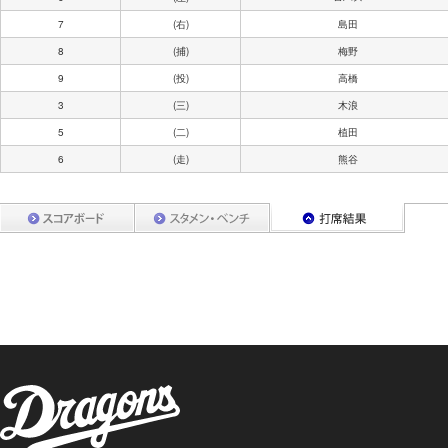
7
(右)
島田
8
(捕)
梅野
9
(投)
高橋
3
(三)
木浪
5
(二)
植田
6
(走)
熊谷