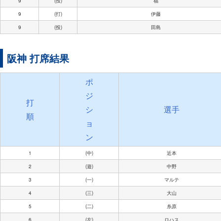
9
(投)
福
9
(打)
伊藤
9
(投)
田島
阪神 打席結果
ポ
ジ
打
シ
選手
順
ョ
ン
1
(中)
近本
2
(遊)
中野
3
(一)
マルテ
4
(三)
大山
5
(二)
糸原
6
(左)
ロハス