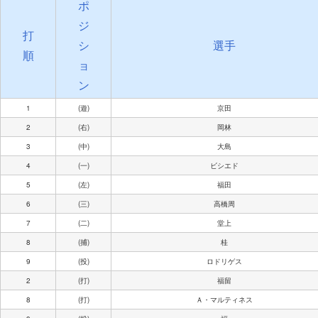
ポ
ジ
打
シ
選手
順
ョ
ン
1
(遊)
京田
2
(右)
岡林
3
(中)
大島
4
(一)
ビシエド
5
(左)
福田
6
(三)
高橋周
7
(二)
堂上
8
(捕)
桂
9
(投)
ロドリゲス
2
(打)
福留
8
(打)
Ａ・マルティネス