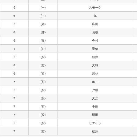
5
(一)
スモーク
6
(中)
丸
7
(遊)
広岡
8
(捕)
炭谷
9
(投)
今村
1
(右)
重信
7
(投)
桜井
8
(打)
大城
9
(遊)
若林
7
(打)
亀井
7
(投)
戸根
7
(投)
大江
7
(打)
中島
7
(投)
沼田
7
(投)
ビエイラ
7
(打)
松原