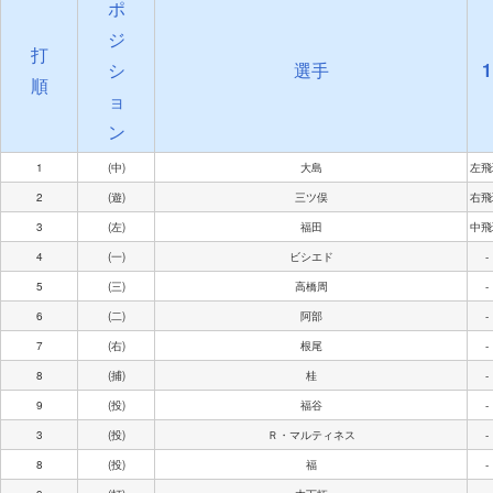
ポ
ジ
打
シ
選手
1
順
ョ
ン
1
(中)
大島
左飛
2
(遊)
三ツ俣
右飛
3
(左)
福田
中飛
4
(一)
ビシエド
-
5
(三)
高橋周
-
6
(二)
阿部
-
7
(右)
根尾
-
8
(捕)
桂
-
9
(投)
福谷
-
3
(投)
Ｒ・マルティネス
-
8
(投)
福
-