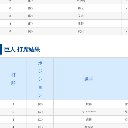
9
(打)
木下拓
-
8
(投)
谷元
-
8
(投)
又吉
-
8
(打)
滝野
-
8
(右)
武田
-
巨人 打席結果
ポ
ジ
打
シ
選手
順
ョ
ン
1
(右)
梶谷
空
2
(左)
ウィーラー
見
3
(二)
吉川
空
4
(三)
岡本和